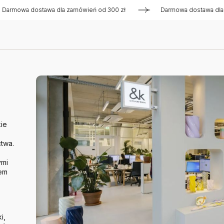
 dostawa dla zamówień od 300 zł
Darmowa dostawa dla zamów
ie
twa.
ymi
rem
i,