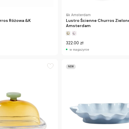
&k Amsterdam
rros Różowa &K
Lustro Ścienne Churros Zielon
Amsterdam
322.00 zł
w magazynie
NEW