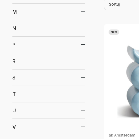
Sortuj
M
N
NEW
P
R
S
T
U
V
&k Amsterdam