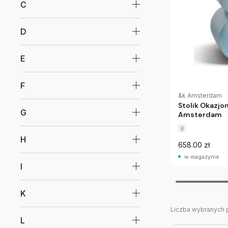
C
D
E
F
&k Amsterdam
Stolik Okazjo
G
Amsterdam
H
658.00 zł
w magazynie
I
K
Liczba wybranych 
L