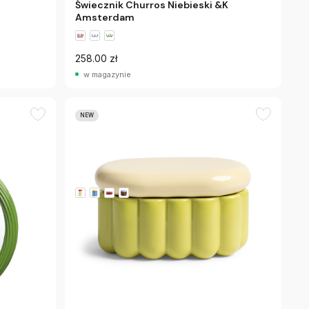
Świecznik Churros Niebieski &K
Amsterdam
258.00 zł
w magazynie
NEW
&k Amsterdam
Pojemnik Do Przechowywania Charlo
Jasnozielony &K Amsterdam