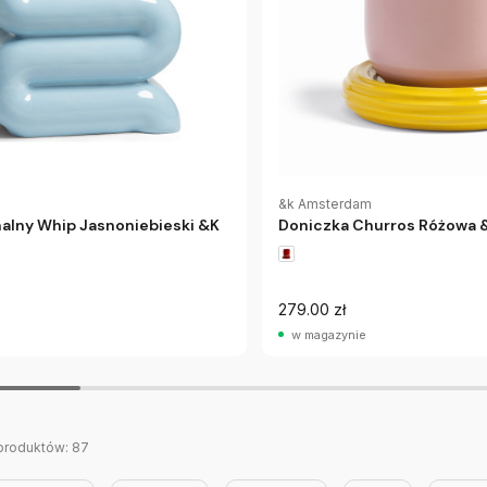
&k Amsterdam
nalny Whip Jasnoniebieski &K
Doniczka Churros Różowa
279.00 zł
w magazynie
produktów:
87