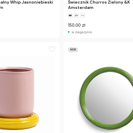
nalny Whip Jasnoniebieski
Świecznik Churros Zielony &K
am
Amsterdam
150.00 zł
w magazynie
NEW