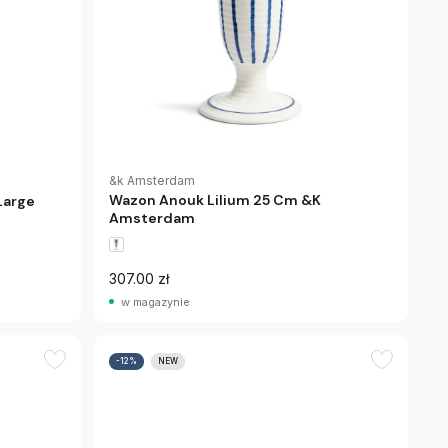
&k Amsterdam
Wazon Anouk Lilium 25 Cm &K
 Large
Amsterdam
307.00 zł
w magazynie
-12%
NEW