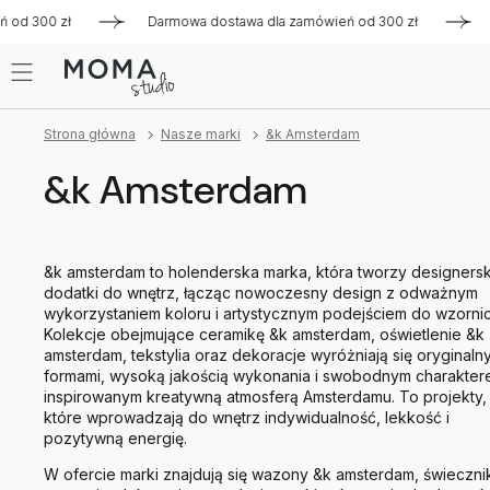
00 zł
Darmowa dostawa dla zamówień od 300 zł
Darmowa
Strona główna
Nasze marki
&k Amsterdam
&k Amsterdam
&k amsterdam to holenderska marka, która tworzy designersk
dodatki do wnętrz, łącząc nowoczesny design z odważnym
wykorzystaniem koloru i artystycznym podejściem do wzornic
Kolekcje obejmujące ceramikę &k amsterdam, oświetlenie &k
amsterdam, tekstylia oraz dekoracje wyróżniają się oryginaln
formami, wysoką jakością wykonania i swobodnym charakte
inspirowanym kreatywną atmosferą Amsterdamu. To projekty,
które wprowadzają do wnętrz indywidualność, lekkość i
pozytywną energię.
W ofercie marki znajdują się wazony &k amsterdam, świecznik