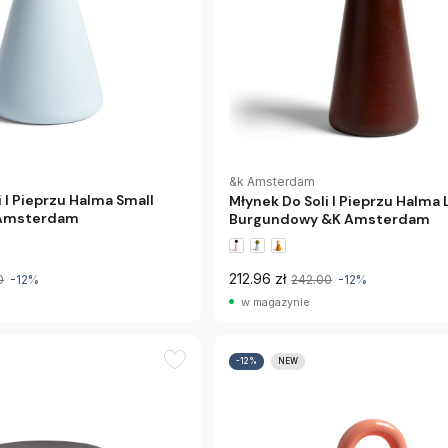
&k Amsterdam
 I Pieprzu Halma Small
Młynek Do Soli I Pieprzu Halma
 Amsterdam
Burgundowy &K Amsterdam
212.96 zł
0
-12%
242.00
-12%
w magazynie
-12%
NEW