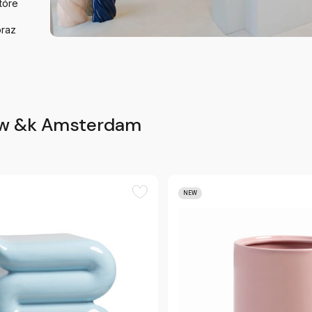
tóre
oraz
 w &k Amsterdam
NEW