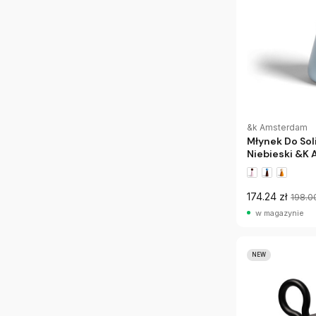
&k Amsterdam
Młynek Do Soli
Niebieski &K
174.24 zł
198.0
w magazynie
NEW