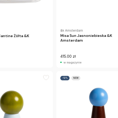
&k Amsterdam
Misa Sun Jasnoniebieska &K
antine Żółta &K
Amsterdam
415.00 zł
w magazynie
-12%
NEW