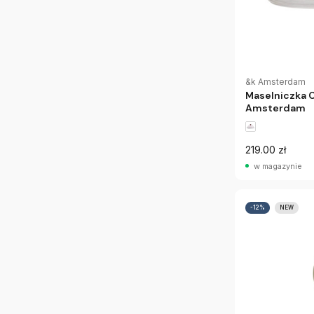
&k Amsterdam
Maselniczka C
Amsterdam
219.00 zł
w magazynie
-12%
NEW