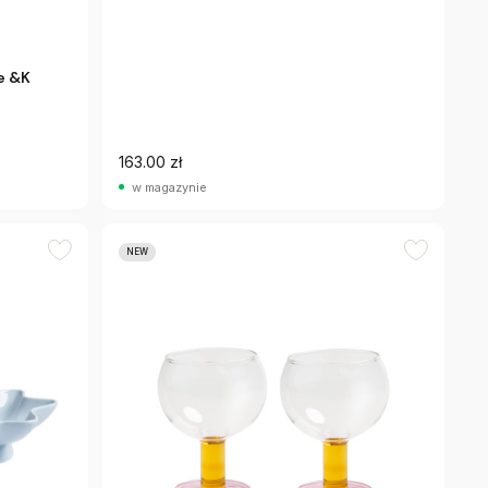
e &K
163.00 zł
w magazynie
NEW