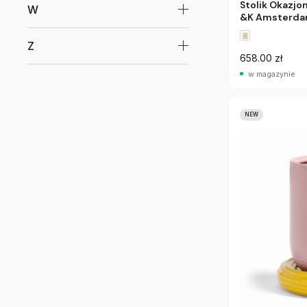
Stolik Okazjo
W
&K Amsterd
Z
658.00 zł
w magazynie
NEW