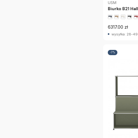
USM
Biurko B21 Ha
6317.00 zł
wysyłka: 28-49
-7%