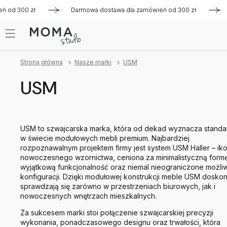
300 zł
Darmowa dostawa dla zamówień od 300 zł
Darmow
Strona główna
Nasze marki
USM
USM
USM to szwajcarska marka, która od dekad wyznacza standa
w świecie modułowych mebli premium. Najbardziej
rozpoznawalnym projektem firmy jest system USM Haller – ik
nowoczesnego wzornictwa, ceniona za minimalistyczną formę
wyjątkową funkcjonalność oraz niemal nieograniczone możli
konfiguracji. Dzięki modułowej konstrukcji meble USM dosko
sprawdzają się zarówno w przestrzeniach biurowych, jak i
nowoczesnych wnętrzach mieszkalnych.
Za sukcesem marki stoi połączenie szwajcarskiej precyzji
wykonania, ponadczasowego designu oraz trwałości, która