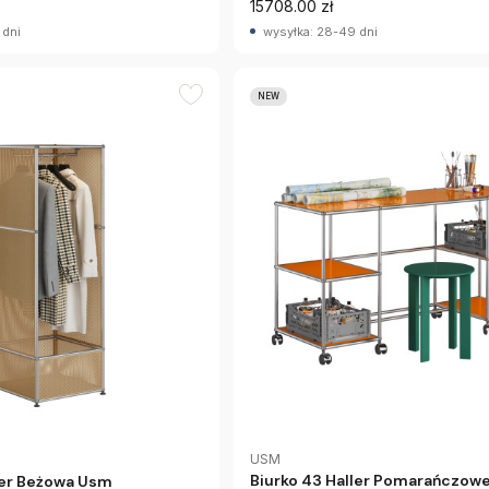
15708.00 zł
 dni
wysyłka: 28-49 dni
NEW
USM
Biurko 43 Haller Pomarańczow
ler Beżowa Usm