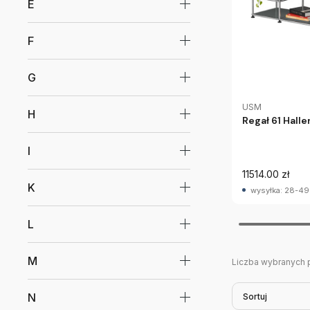
E
F
G
USM
H
Regał 61 Hall
I
11514.00 zł
K
wysyłka: 28-49
L
M
Liczba wybranych 
N
Sortuj