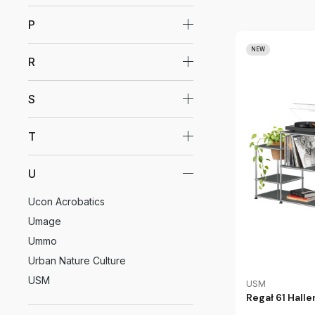
P
NEW
R
S
T
U
Ucon Acrobatics
Umage
Ummo
Urban Nature Culture
USM
USM
Regał 61 Hall