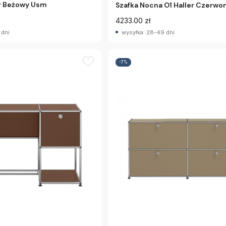
er Beżowy Usm
Szafka Nocna O1 Haller Czerw
4233.00 zł
 dni
wysyłka: 28-49 dni
-7%