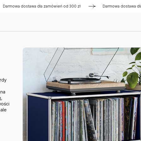
a dostawa dla zamówień od 300 zł
Darmowa dostawa dla zamów
rdy
ona
,
wości
nale