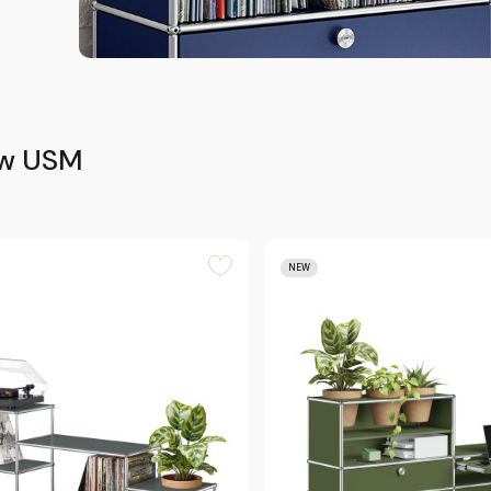
 w USM
NEW