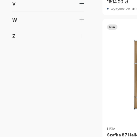
11514.00 zł
V
wysyłka: 28-49
W
NEW
Z
USM
Szafka 87 Hal