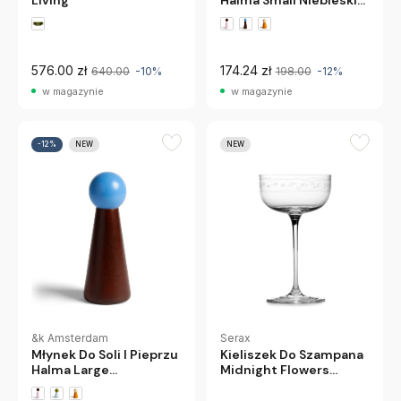
Living
Halma Small Niebieski
&K Amsterdam
576.00 zł
174.24 zł
640.00
-10%
198.00
-12%
w magazynie
w magazynie
-12%
NEW
NEW
Serax
&k Amsterdam
Kieliszek Do Szampana
Młynek Do Soli I Pieprzu
Midnight Flowers
Halma Large
Coupe Serax
Burgundowy &K
Amsterdam