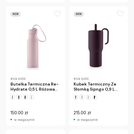
NEW
NEW
eva solo
eva solo
Butelka Termiczna Re-
Kubek Termiczny Ze
Hydrate 0,5 L Różowa
Słomką Sipngo 0,9 L
Eva Solo
Fioletowy Eva Solo
150.00 zł
215.00 zł
w magazynie
w magazynie