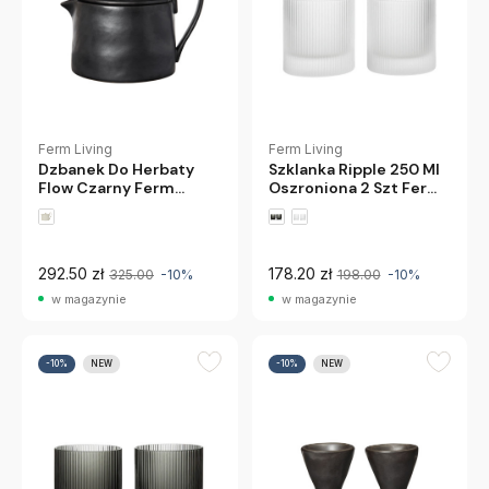
Ferm Living
Ferm Living
Dzbanek Do Herbaty
Szklanka Ripple 250 Ml
Flow Czarny Ferm
Oszroniona 2 Szt Ferm
Living
Living
292.50 zł
178.20 zł
325.00
-10%
198.00
-10%
w magazynie
w magazynie
-10%
NEW
-10%
NEW