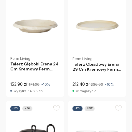
Ferm Living
Ferm Living
Talerz Głęboki Erena 24
Talerz Obiadowy Erena
Cm Kremowy Ferm
29 Cm Kremowy Ferm
Living
Living
153.90 zł
212.40 zł
171.00
-10%
236.00
-10%
wysyłka: 14-28 dni
w magazynie
-10%
NEW
-10%
NEW