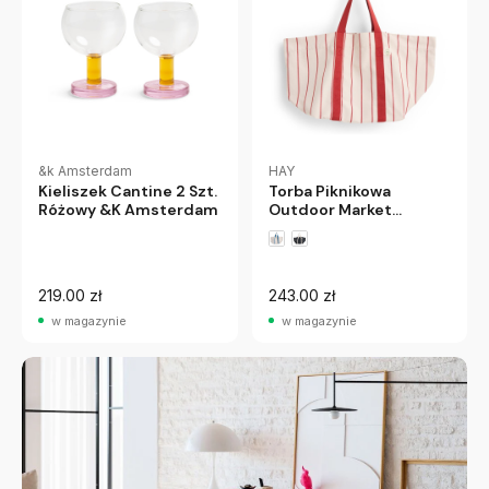
&k Amsterdam
HAY
Kieliszek Cantine 2 Szt.
Torba Piknikowa
Różowy &K Amsterdam
Outdoor Market
Beżowa W Czerwone
Pasy Hay
219.00 zł
243.00 zł
w magazynie
w magazynie