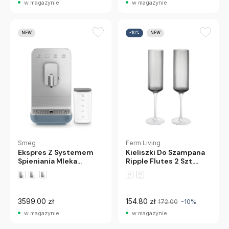
w magazynie
w magazynie
NEW
-10%
NEW
Ferm Living
Smeg
Kieliszki Do Szampana
Ekspres Z Systemem
Ripple Flutes 2 Szt.
Spieniania Mleka
Przydymione Szare
Collezione
Ferm Living
Szaroniebieski Smeg
3599.00 zł
154.80 zł
172.00
-10%
w magazynie
w magazynie