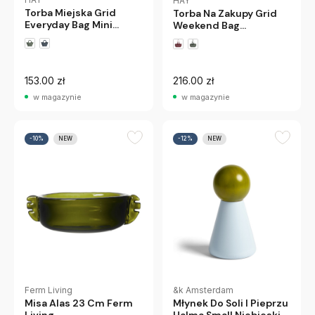
HAY
Torba Miejska Grid
Torba Na Zakupy Grid
Everyday Bag Mini
Weekend Bag
Burgundowa Hay
Ciemnoniebieska Hay
153.00 zł
216.00 zł
w magazynie
w magazynie
-10%
NEW
-12%
NEW
Ferm Living
&k Amsterdam
Misa Alas 23 Cm Ferm
Młynek Do Soli I Pieprzu