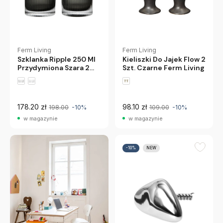
Ferm Living
Ferm Living
Kieliszki Do Jajek Flow 2
Szklanka Ripple 250 Ml
Szt. Czarne Ferm Living
Przydymiona Szara 2
Szt Ferm Living
178.20 zł
98.10 zł
198.00
-10%
109.00
-10%
w magazynie
w magazynie
-10%
NEW