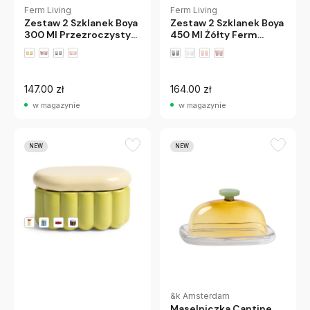
Ferm Living
Ferm Living
Zestaw 2 Szklanek Boya
Zestaw 2 Szklanek Boya
300 Ml Przezroczysty
450 Ml Żółty Ferm
Ferm Living
Living
147.00 zł
164.00 zł
w magazynie
w magazynie
NEW
NEW
&k Amsterdam
Pojemnik Do
Przechowywania
Charlo Jasnozielony &K
Amsterdam
&k Amsterdam
Maselniczka Cantine