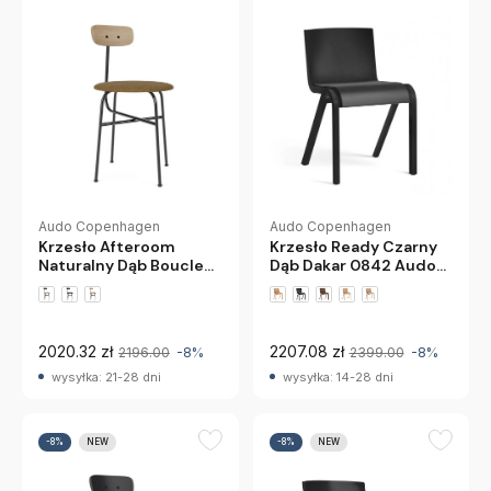
Audo Copenhagen
Audo Copenhagen
Krzesło Afteroom
Krzesło Ready Czarny
Naturalny Dąb Boucle
Dąb Dakar 0842 Audo
06 Audo Copenhagen
Copenhagen
+2 wariantów
2020.32 zł
2207.08 zł
2196.00
-8%
2399.00
-8%
wysyłka: 21-28 dni
wysyłka: 14-28 dni
-8%
NEW
-8%
NEW