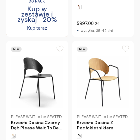
DO NAUKI
Miniforms
Kup w
zestawie i
zyskaj -20%
5997.00 zł
Kup teraz
wysyłka: 35-42 dni
NEW
NEW
PLEASE WAIT to be SEATED
PLEASE WAIT to be SEATED
Krzesło Dosina Czarny
Krzesło Dosina Z
Dąb Please Wait To Be
Podłokietnikiem
Seated
Naturalny Dąb Please
Wait To Be Seated