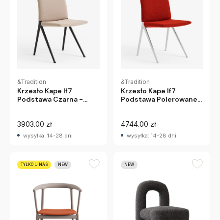
&Tradition
&Tradition
Krzesło Kape If7
Krzesło Kape If7
Podstawa Czarna -
Podstawa Polerowane
Tapicerka Grain 61252
Aluminium - Tapicerka
&Tradition
Sisu 0655 &Tradition
3903.00 zł
4744.00 zł
wysyłka: 14-28 dni
wysyłka: 14-28 dni
TYLKO U NAS
NEW
NEW