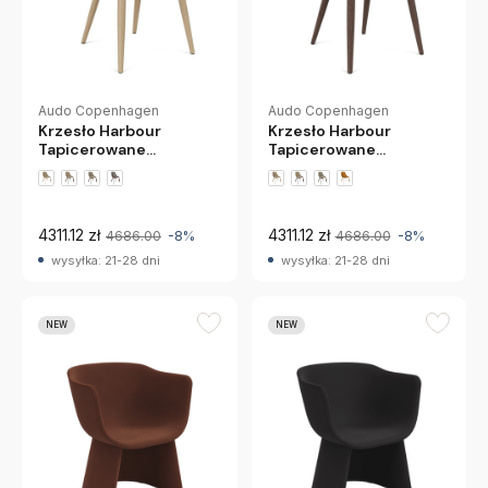
Audo Copenhagen
Audo Copenhagen
Krzesło Harbour
Krzesło Harbour
Tapicerowane
Tapicerowane
Naturalny Dąb Dakar
Przydymiony Dąb Dakar
0250 Audo
0311 Audo
4311.12 zł
4311.12 zł
4686.00
-8%
4686.00
-8%
wysyłka: 21-28 dni
wysyłka: 21-28 dni
NEW
NEW