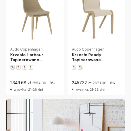
Audo Copenhagen
Audo Copenhagen
Krzesło Harbour
Krzesło Ready
Tapicerowane
Tapicerowane
Naturalny Dąb Boucle
Naturalny Dąb
02 Audo
Hallingdal 200 Audo
2349.68 zł
2457.32 zł
2554.00
-8%
2671.00
-8%
wysyłka: 21-28 dni
wysyłka: 21-28 dni