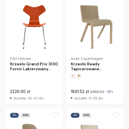
Fritz Hansen
Audo Copenhagen
Krzesło Grand Prix 3130
Krzesło Ready
Fornir Lakierowany
Tapicerowane
Pomarańczowy Fritz
Naturalny Dąb Bouclé
Hansen
02 Audo
2226.00 zł
1891.52 zł
2056.00
-8%
wysyłka: 28-42 dni
wysyłka: 21-28 dni
-8%
NEW
-8%
NEW