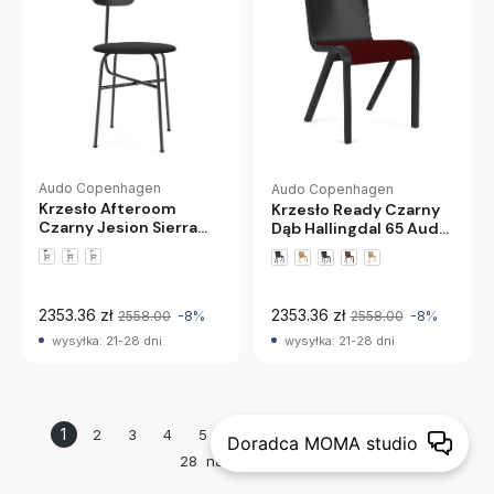
Audo Copenhagen
Audo Copenhagen
Krzesło Afteroom
Krzesło Ready Czarny
Czarny Jesion Sierra
Dąb Hallingdal 65 Audo
1001 Audo Copenhagen
Copenhagen
+2 wariantów
2353.36 zł
2353.36 zł
2558.00
-8%
2558.00
-8%
wysyłka: 21-28 dni
wysyłka: 21-28 dni
1
...
2
3
4
5
6
7
8
9
10
11
Doradca MOMA studio
28
następna strona