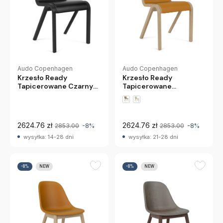
Audo Copenhagen
Audo Copenhagen
Krzesło Ready
Krzesło Ready
Tapicerowane
Tapicerowane Czarny
Naturalny Dąb Dakar
Dąb Dakar 0842 Audo
0250 Audo
Copenhagen
2624.76 zł
2624.76 zł
2853.00
-8%
2853.00
-8%
wysyłka: 14-28 dni
wysyłka: 21-28 dni
-8%
NEW
-8%
NEW