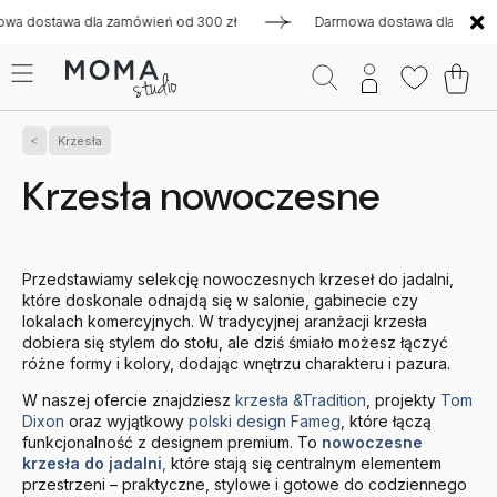
dla zamówień od 300 zł
Darmowa dostawa dla zamówień od 300
Krzesła
Krzesła nowoczesne
Przedstawiamy selekcję nowoczesnych krzeseł do jadalni,
które doskonale odnajdą się w salonie, gabinecie czy
lokalach komercyjnych. W tradycyjnej aranżacji krzesła
dobiera się stylem do stołu, ale dziś śmiało możesz łączyć
różne formy i kolory, dodając wnętrzu charakteru i pazura.
W naszej ofercie znajdziesz
krzesła &Tradition
, projekty
Tom
Dixon
oraz wyjątkowy
polski design Fameg
, które łączą
funkcjonalność z designem premium. To
nowoczesne
krzesła do jadalni
,
które stają się centralnym elementem
przestrzeni – praktyczne, stylowe i gotowe do codziennego