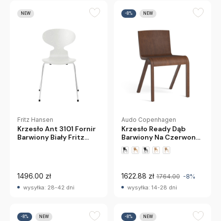
NEW
-8%
NEW
Fritz Hansen
Audo Copenhagen
Krzesło Ant 3101 Fornir
Krzesło Ready Dąb
Barwiony Biały Fritz
Barwiony Na Czerwono
Hansen
Audo Copenhagen
+2 wariantów
1496.00 zł
1622.88 zł
1764.00
-8%
wysyłka: 28-42 dni
wysyłka: 14-28 dni
-8%
NEW
-8%
NEW