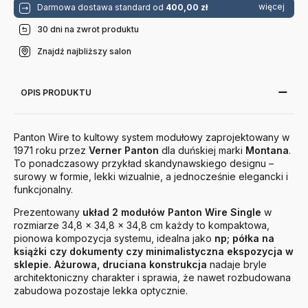
więcej
Darmowa dostawa standard od
400,00 zł
30 dni na zwrot produktu
Znajdź najbliższy salon
OPIS PRODUKTU
Panton Wire to kultowy system modułowy zaprojektowany w
1971 roku przez
Verner Panton
dla duńskiej marki
Montana
.
To ponadczasowy przykład skandynawskiego designu –
surowy w formie, lekki wizualnie, a jednocześnie elegancki i
funkcjonalny.
Prezentowany
układ 2 modułów Panton Wire Single
w
rozmiarze 34,8 × 34,8 × 34,8 cm każdy to kompaktowa,
pionowa kompozycja systemu, idealna jako
np; półka na
książki czy dokumenty czy minimalistyczna ekspozycja w
sklepie.
Ażurowa, druciana konstrukcja
nadaje bryle
architektoniczny charakter i sprawia, że nawet rozbudowana
zabudowa pozostaje lekka optycznie.