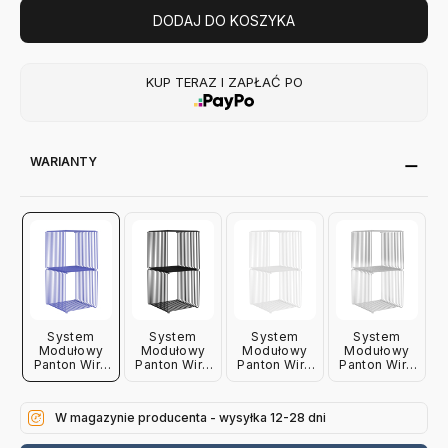
DODAJ DO KOSZYKA
KUP TERAZ I ZAPŁAĆ PO
WARIANTY
System
System
System
System
Modułowy
Modułowy
Modułowy
Modułowy
Panton Wire
Panton Wire
Panton Wire
Panton Wire
2 Moduły
2 Moduły
2 Moduły
2 Moduły
34,8 × 34,8
34,8 × 34,8
34,8 × 34,8
34,8 × 34,8
× 34,8 Cm
× 34,8 Cm
× 34,8 Cm
× 34,8 Cm
W magazynie producenta - wysyłka 12-28 dni
Niebieski
Czarny
Biały
Chromowany
Montana
Montana
Montana
Montana