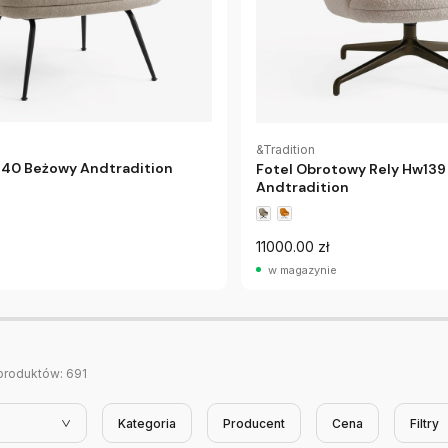
&Tradition
140 Beżowy Andtradition
Fotel Obrotowy Rely Hw13
Andtradition
11000.00 zł
w magazynie
produktów:
691
Kategoria
Producent
Cena
Filtry