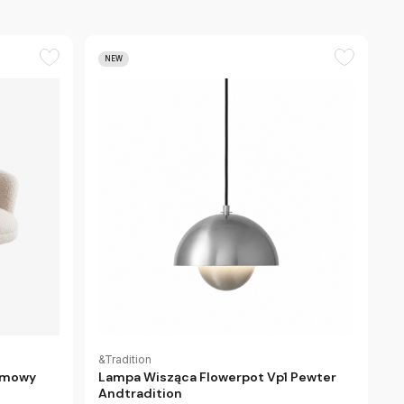
NEW
&Tradition
Lampa Wisząca Flowerpot Vp1 Pewter
remowy
Andtradition