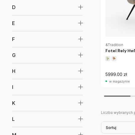
D
E
F
&Tradition
Fotel Rely Hw
G
H
5999.00 zł
w magazynie
I
K
Liczba wybranych 
L
Sortuj