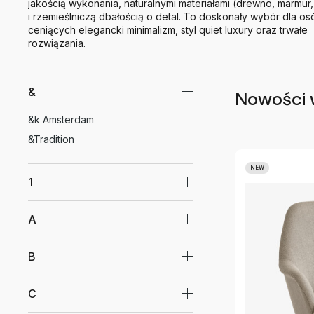
jakością wykonania, naturalnymi materiałami (drewno, marmur,
i rzemieślniczą dbałością o detal. To doskonały wybór dla os
ceniących elegancki minimalizm, styl quiet luxury oraz trwałe
rozwiązania.
&
Nowości 
&k Amsterdam
&Tradition
NEW
1
A
B
C