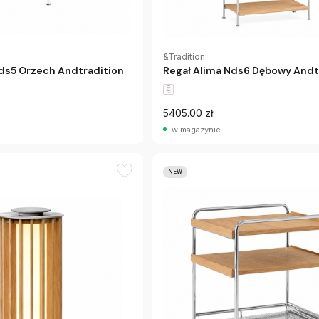
&Tradition
Nds5 Orzech Andtradition
Regał Alima Nds6 Dębowy Andt
5405.00 zł
w magazynie
NEW