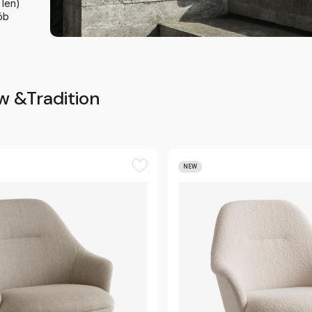
 len)
ób
w &Tradition
NEW