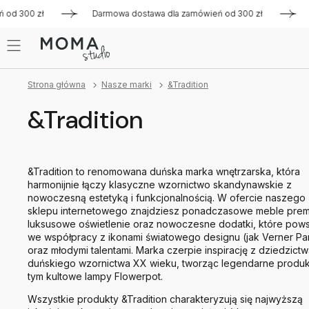
0 zł
Darmowa dostawa dla zamówień od 300 zł
Darmowa 
Strona główna
Nasze marki
&Tradition
&Tradition
&Tradition to renomowana duńska marka wnętrzarska, która
harmonijnie łączy klasyczne wzornictwo skandynawskie z
nowoczesną estetyką i funkcjonalnością. W ofercie naszego
sklepu internetowego znajdziesz ponadczasowe meble prem
luksusowe oświetlenie oraz nowoczesne dodatki, które pows
we współpracy z ikonami światowego designu (jak Verner Pa
oraz młodymi talentami. Marka czerpie inspirację z dziedzict
duńskiego wzornictwa XX wieku, tworząc legendarne produk
tym kultowe lampy Flowerpot.
Wszystkie produkty &Tradition charakteryzują się najwyższą