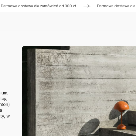
dostawa dla zamówień od 300 zł
Darmowa dostawa dla zamówi
ium,
tają
nton)
wa
ty, w