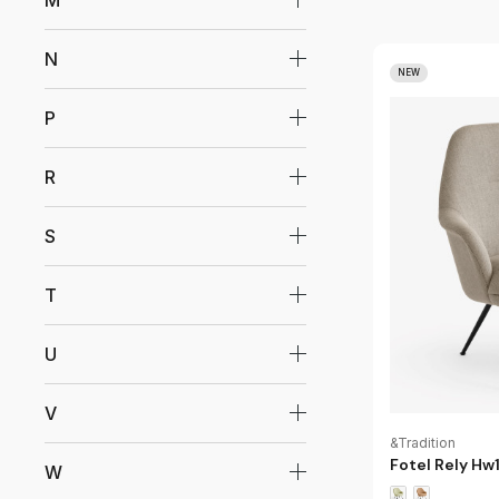
M
N
NEW
P
R
S
T
U
V
&Tradition
Fotel Rely Hw
W