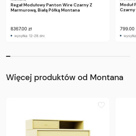
Moduł P
Regał Modułowy Panton Wire Czarny Z
Czarny
Marmurową, Białą Półką Montana
8367.00 zł
799.00 
wysyłka: 12-28 dni
wysyłka
Więcej produktów od Montana