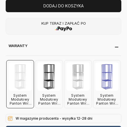
DODAJ DO KOSZYKA
KUP TERAZ I ZAPŁAĆ PO
WARIANTY
System
System
System
System
Modułowy
Modułowy
Modułowy
Modułowy
Panton Wire
Panton Wire
Panton Wire
Panton Wire
3 Moduły
3 Moduły
3 Moduły
3 Moduły
34,8 × 34,8
34,8 × 34,8
34,8 × 34,8
34,8 × 34,8
× 34,8 Cm
× 34,8 Cm
× 34,8 Cm
× 34,8 Cm
W magazynie producenta - wysyłka 12-28 dni
Biały
Czarny
Chromowany
Niebieski
Montana
Montana
Montana
Montana