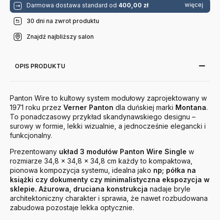
więcej
Darmowa dostawa standard od
400,00 zł
30 dni na zwrot produktu
Znajdź najbliższy salon
OPIS PRODUKTU
Panton Wire to kultowy system modułowy zaprojektowany w
1971 roku przez
Verner Panton
dla duńskiej marki
Montana
.
To ponadczasowy przykład skandynawskiego designu –
surowy w formie, lekki wizualnie, a jednocześnie elegancki i
funkcjonalny.
Prezentowany
układ 3 modułów Panton Wire Single
w
rozmiarze 34,8 × 34,8 × 34,8 cm każdy to kompaktowa,
pionowa kompozycja systemu, idealna jako
np; półka na
książki czy dokumenty czy minimalistyczna ekspozycja w
sklepie.
Ażurowa, druciana konstrukcja
nadaje bryle
architektoniczny charakter i sprawia, że nawet rozbudowana
zabudowa pozostaje lekka optycznie.