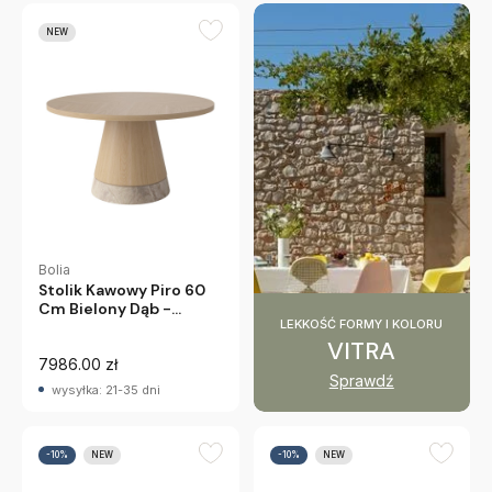
NEW
Bolia
Stolik Kawowy Piro 60
Cm Bielony Dąb -
LEKKOŚĆ FORMY I KOLORU
Beżowy Marmur Bolia
VITRA
7986.00 zł
Sprawdź
wysyłka: 21-35 dni
-10%
NEW
-10%
NEW