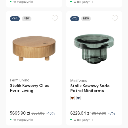
w magazynie
w magazynie
-10%
NEW
-7%
NEW
Ferm Living
Miniforms
Stolik Kawowy Olles
Stolik Kawowy Soda
Ferm Living
Petrol Miniforms
5895.90 zł
8228.64 zł
6551.00
-10%
8848.00
-7%
w magazynie
w magazynie