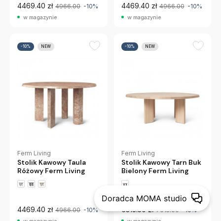
4469.40 zł
4469.40 zł
4966.00
-10%
4966.00
-10%
w magazynie
w magazynie
-10%
NEW
-10%
NEW
Ferm Living
Ferm Living
Stolik Kawowy Taula
Stolik Kawowy Tarn Buk
Różowy Ferm Living
Bielony Ferm Living
Doradca MOMA studio
4469.40 zł
6313.50 zł
4966.00
-10%
7015.00
-10%
w magazynie
w magazynie