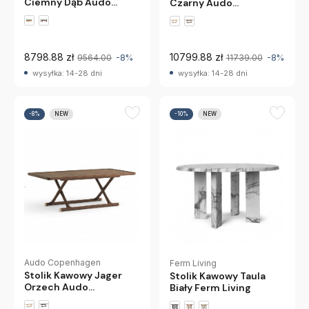
Ciemny Dąb Audo
Czarny Audo
Copenhagen
Copenhagen
8798.88 zł
10799.88 zł
9564.00
-8%
11739.00
-8%
wysyłka: 14-28 dni
wysyłka: 14-28 dni
-8%
NEW
-10%
NEW
Audo Copenhagen
Ferm Living
Stolik Kawowy Jager
Stolik Kawowy Taula
Orzech Audo
Biały Ferm Living
Copenhagen