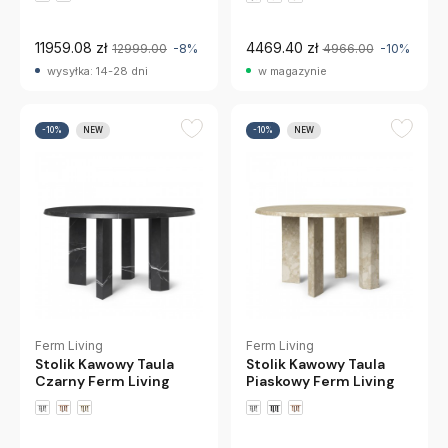
11959.08 zł
4469.40 zł
12999.00
-8%
4966.00
-10%
wysyłka: 14-28 dni
w magazynie
-10%
NEW
-10%
NEW
Ferm Living
Ferm Living
Stolik Kawowy Taula
Stolik Kawowy Taula
Czarny Ferm Living
Piaskowy Ferm Living