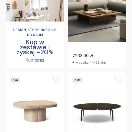
&Tradition
Stolik Kawowy Ita Os4
Dąb Naturalny
Andtradition
DESIGN, KTÓRY INSPIRUJE
DO NAUKI
Kup w
zestawie i
zyskaj -20%
7203.00 zł
Kup teraz
wysyłka: 14-28 dni
NEW
NEW