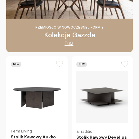
RZEMIOSŁO W NOWOCZESNEJ FORMIE
Kolekcja Gazzda
Tutaj
NEW
NEW
Ferm Living
&Tradition
Stolik Kawowy Aukko
Stolik Kawowy Develius