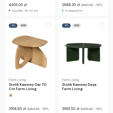
4405.00 zł
2688.30 zł
2987.00
-10%
wysyłka: 28-42 dni
w magazynie
-10%
NEW
-10%
NEW
Ferm Living
Ferm Living
Stolik Kawowy Oar 70
Stolik Kawowy Deya
Cm Ferm Living
Ferm Living
3108.60 zł
3955.50 zł
3454.00
-10%
4395.00
-10%