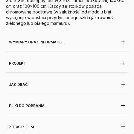
Stolik Sett dostępny jest w 3 rozmiarach; 40x40 cm, 140x60
cm oraz 100x100 cm. Każdy ze stolików posiada
chromowaną podstawę (w zależności od modelu blat
występuje w postaci przydymionego szkła jak również
zielonego lub białego marmuru).
WYMIARY ORAZ INFORMACJE
PROJEKT
JAK DBAĆ
PLIKI DO POBRANIA
ZOBACZ FILM