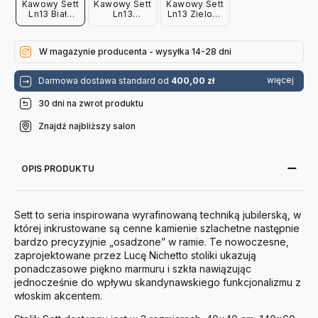
Kawowy Sett
Kawowy Sett
Kawowy Sett
Ln13 Biały
Ln13
Ln13 Zielony
Marmur
Przydymione
Marmur
Andtradition
Szkło
Andtradition
Andtradition
W magazynie producenta - wysyłka 14-28 dni
więcej
Darmowa dostawa standard od
400,00 zł
30 dni na zwrot produktu
Znajdź najbliższy salon
OPIS PRODUKTU
Sett to seria inspirowana wyrafinowaną techniką jubilerską, w
której inkrustowane są cenne kamienie szlachetne następnie
bardzo precyzyjnie „osadzone” w ramie. Te nowoczesne,
zaprojektowane przez Lucę Nichetto stoliki ukazują
ponadczasowe piękno marmuru i szkła nawiązując
jednocześnie do wpływu skandynawskiego funkcjonalizmu z
włoskim akcentem.