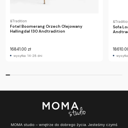
&Tradition
&Traditi
Fotel Boomerang Orzech Olejowany
Sofa Lo
Hallingdal 130 Andtradition
Andtra
16841.00 zł
18610.0
wysyłka: 14-28 dni
wysyłka
MOMA studio – wnętrze do dobrego życia. Jesteśmy czymś