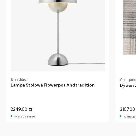
&Tradition
Calligari
Lampa Stołowa Flowerpot Andtradition
Dywan Z
2249.00 zł
3107.00 
w magazynie
w maga