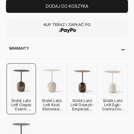
DODAJ DO KOSZYKA
KUP TERAZ I ZAPŁAĆ PO
WARIANTY
Stolik Lato
Stolik Lato
Stolik Lato
Stolik Lato
Ln8 Ciepła
Ln8 Kość
Ln8 Orzech-
Ln8 Dąb-
Czerń-
Słoniowa-
Emperador
Crema Diva
Emparador
Crema Diva
Marble
Marble
Marble
Marble
Andtradition
Andtradition
Andtradition
Andtradition