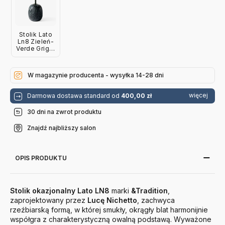
Stolik Lato
Ln8 Zieleń-
Verde Grigio
Marble
Andtradition
W magazynie producenta - wysyłka 14-28 dni
więcej
Darmowa dostawa standard od
400,00 zł
30 dni na zwrot produktu
Znajdź najbliższy salon
OPIS PRODUKTU
Stolik okazjonalny Lato LN8
marki
&Tradition
,
zaprojektowany przez
Lucę Nichetto
, zachwyca
rzeźbiarską formą, w której smukły, okrągły blat harmonijnie
współgra z charakterystyczną owalną podstawą. Wyważone