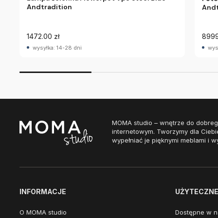
Andtradition
Andt
1472.00 zł
8999
wysyłka: 14-28 dni
wys
MOMA studio – wnętrze do dobreg
internetowym. Tworzymy dla Ciebi
wypełniać je pięknymi meblami i w
INFORMACJE
UŻYTECZNE 
O MOMA studio
Dostępne w n