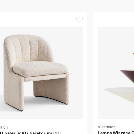
&Tradition
ition
Lampa Wisząca G
l Loafer Sc107 Karakorum 001