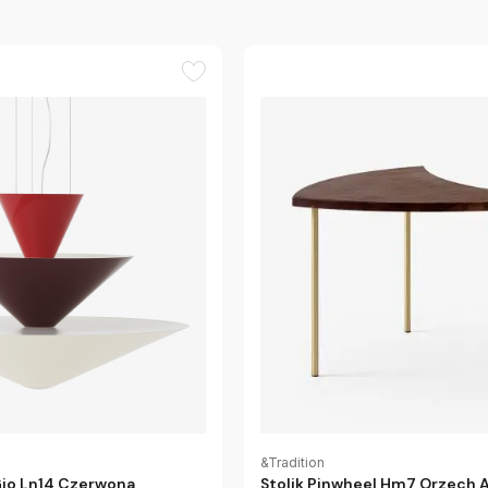
&Tradition
io Ln14 Czerwona
Stolik Pinwheel Hm7 Orzech 