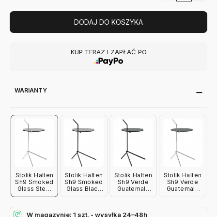
DODAJ DO KOSZYKA
KUP TERAZ I ZAPŁAĆ PO
WARIANTY
Stolik Halten
Stolik Halten
Stolik Halten
Stolik Halten
Sh9 Smoked
Sh9 Smoked
Sh9 Verde
Sh9 Verde
Glass Steel
Glass Black
Guatemala
Guatemala
Andtradition
Andtradition
Black
Steel
Andtradition
Andtradition
W magazynie: 1 szt. - wysyłka 24–48h