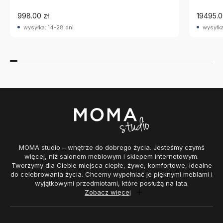
998.00 zł
19495.0
wysyłka: 14-28 dni
wysyłka
MOMA studio – wnętrze do dobrego życia. Jesteśmy czymś
więcej, niż salonem meblowym i sklepem internetowym.
Tworzymy dla Ciebie miejsca ciepłe, żywe, komfortowe, idealne
do celebrowania życia. Chcemy wypełniać je pięknymi meblami i
wyjątkowymi przedmiotami, które posłużą na lata.
Zobacz więcej