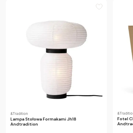
&Traditi
&Tradition
Fotel C
Lampa Stołowa Formakami Jh18
Andtra
Andtradition