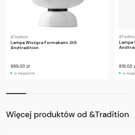
&Traditi
&Tradition
Lampa 
Lampa Wisząca Formakami Jh5
Andtra
Andtradition
999.00 zł
816.00 z
w magazynie
w maga
Więcej produktów od &Tradition