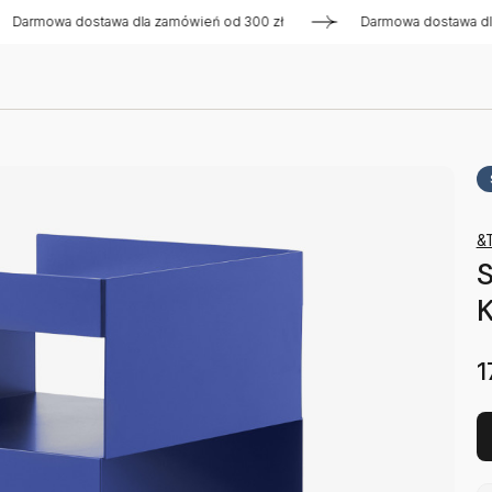
wa dostawa dla zamówień od 300 zł
Darmowa dostawa dla zam
&T
S
K
1