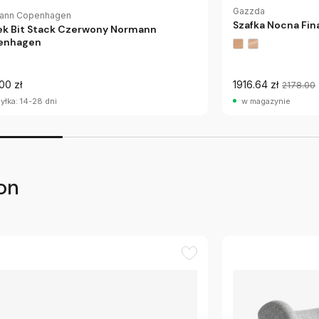
Gazzda
ann Copenhagen
Szafka Nocna Fin
ek Bit Stack Czerwony Normann
enhagen
00 zł
1916.64 zł
2178.00
yłka: 14-28 dni
w magazynie
on