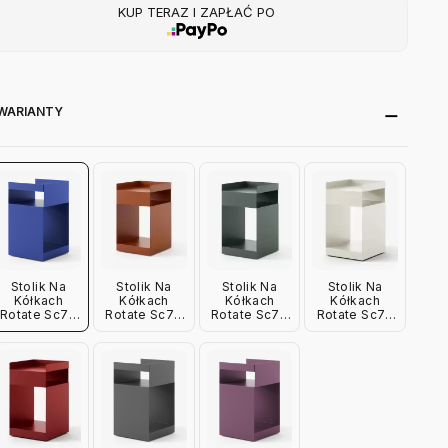
KUP TERAZ I ZAPŁAĆ PO
WARIANTY
Stolik Na
Stolik Na
Stolik Na
Stolik Na
Kółkach
Kółkach
Kółkach
Kółkach
Rotate Sc73
Rotate Sc73
Rotate Sc73
Rotate Sc73
Kobaltowy
Terracotta
Ciemnozielony
Kość
Andtradition
Andtradition
Andtradition
Słoniowa
Andtradition