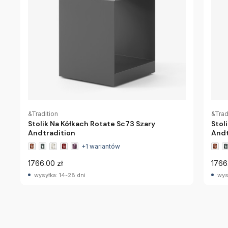
&Tradition
&Trad
Stolik Na Kółkach Rotate Sc73 Szary
Stol
Andtradition
Andt
+1 wariantów
1766.00 zł
1766
wysyłka: 14-28 dni
wys