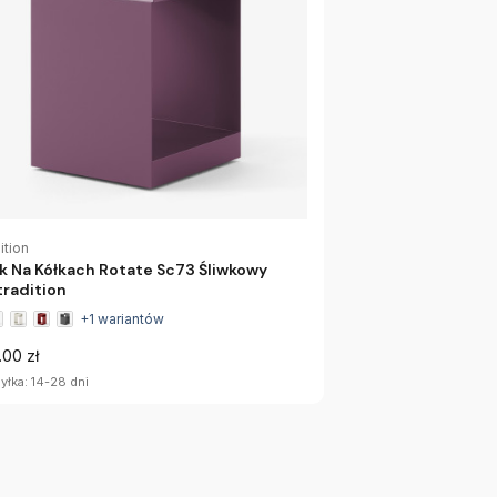
ition
ik Na Kółkach Rotate Sc73 Śliwkowy
radition
+1 wariantów
.00 zł
yłka: 14-28 dni