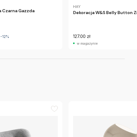
HAY
a Czarna Gazzda
Dekoracja W&S Belly Button Z
127.00 zł
-12%
w magazynie