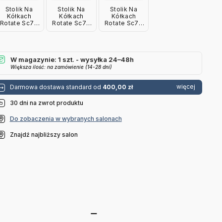
Stolik Na
Stolik Na
Stolik Na
Kółkach
Kółkach
Kółkach
Rotate Sc73
Rotate Sc73
Rotate Sc73
Czerwony
Szary
Śliwkowy
Andtradition
Andtradition
Andtradition
W magazynie: 1 szt. - wysyłka 24–48h
Większa ilość: na zamówienie (14-28 dni)
więcej
Darmowa dostawa standard od
400,00 zł
30 dni na zwrot produktu
Do zobaczenia w wybranych salonach
Znajdź najbliższy salon