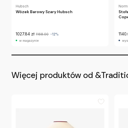
Hubsch
Norm
Wózek Barowy Szary Hubsch
Stoł
Cop
1027.84 zł
1140.
1168.00
-12%
w magazynie
wys
Więcej produktów od &Traditi