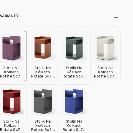
WARIANTY
Stolik Na
Stolik Na
Stolik Na
Stolik Na
Kółkach
Kółkach
Kółkach
Kółkach
Rotate Sc73
Rotate Sc73
Rotate Sc73
Rotate Sc73
Śliwkowy
Terracotta
Ciemnozielony
Kość
Andtradition
Andtradition
Andtradition
Słoniowa
Andtradition
Stolik Na
Stolik Na
Stolik Na
Kółkach
Kółkach
Kółkach
Rotate Sc73
Rotate Sc73
Rotate Sc73