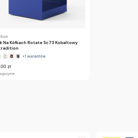
ition
ik Na Kółkach Rotate Sc73 Kobaltowy
radition
+1 wariantów
.00 zł
agazynie