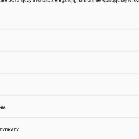
ate SC73 łączy trwałość z elegancją, harmonijnie wpisując się w r
NIA
RTYFIKATY