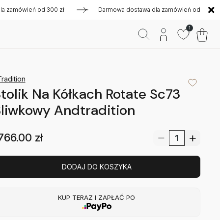
ówień od 300 zł
Darmowa dostawa dla zamówień od 300 zł
1
radition
tolik Na Kółkach Rotate Sc73
liwkowy Andtradition
766.00
zł
DODAJ DO KOSZYKA
KUP TERAZ I ZAPŁAĆ PO