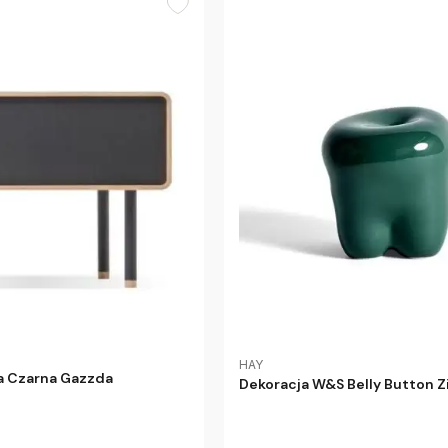
HAY
a Czarna Gazzda
Dekoracja W&S Belly Button Z