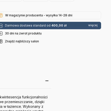
Czerwony
Szary
Kobaltowy
Andtradition
Andtradition
Andtradition
W magazynie producenta - wysyłka 14-28 dni
więcej
Darmowa dostawa standard od
400,00 zł
30 dni na zwrot produktu
Znajdź najbliższy salon
kwintesencja funkcjonalności
twe przemieszczanie, dzięki
ia w łazience. Wykonany z