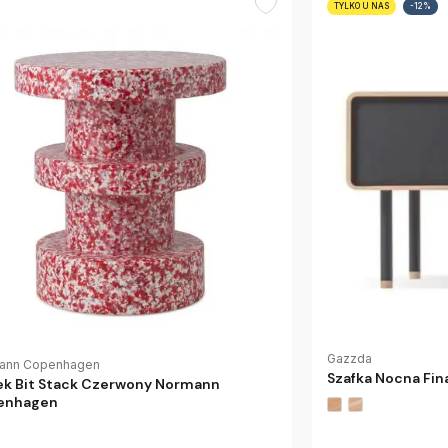
TYLKO U NAS
-12%
Gazzda
ann Copenhagen
Szafka Nocna Fin
ek Bit Stack Czerwony Normann
enhagen