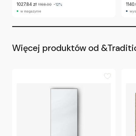
1027.84 zł
1140.
1168.00
-12%
w magazynie
wys
Więcej produktów od &Traditi