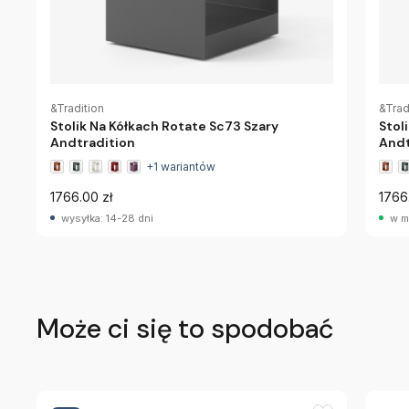
&Tradition
&Trad
Stolik Na Kółkach Rotate Sc73 Szary
Stol
Andtradition
Andt
+1 wariantów
1766.00 zł
1766
wysyłka: 14-28 dni
w m
Może ci się to spodobać