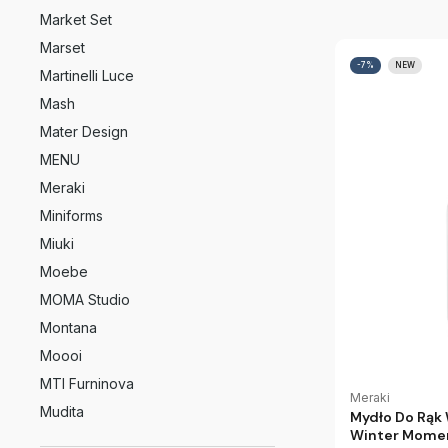
Market Set
Marset
-7%
NEW
Martinelli Luce
Mash
Mater Design
MENU
Meraki
Miniforms
Miuki
Moebe
MOMA Studio
Montana
Moooi
MTI Furninova
Meraki
Mudita
Mydło Do Rąk
Winter Momen