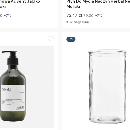
howa Advent Jabłko
Płyn Do Mycia Naczyń Herbal N
aki
Meraki
73.47 zł
00
-7%
79.00
-7%
w magazynie
-7%