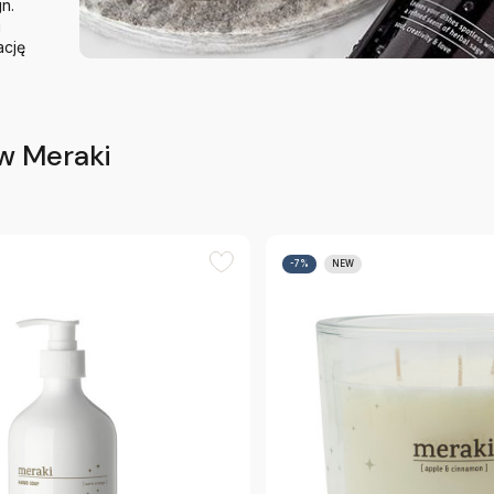
n.
j
ację
w Meraki
-7%
NEW