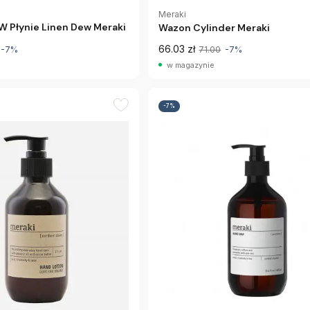
Meraki
W Płynie Linen Dew Meraki
Wazon Cylinder Meraki
66.03 zł
-7%
71.00
-7%
w magazynie
-7%