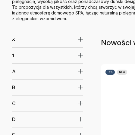
pielęgnację, wysoką jakość oraz ponadczasowy duński desig
To propozycja dla wszystkich, którzy chcą stworzyć w swoje
łazience atmosferę domowego SPA, łącząc naturalną pielęgn
z eleganckim wzornictwem.
&
Nowości 
1
A
-7%
NEW
B
C
D