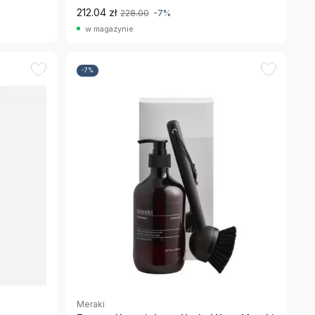
212.04 zł
228.00
-7%
w magazynie
-7%
Meraki