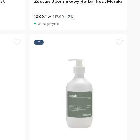
est
Zestaw Upominkowy Herbal Nest Meraki
108.81 zł
117.00
-7%
w magazynie
-7%