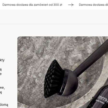
a dostawa dla zamówień od 300 zł
Darmowa dostawa dla zamó
kty
zą
e
we,
kę
adomą