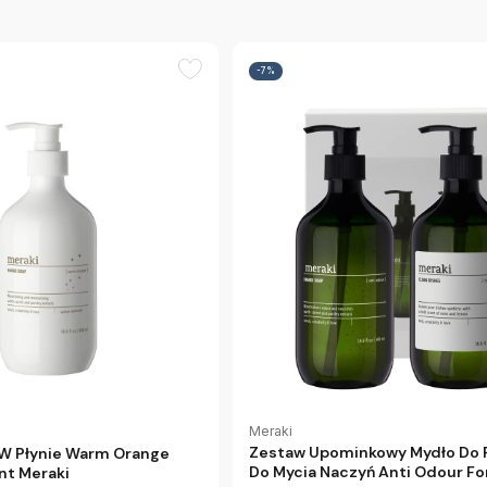
-7%
Meraki
Zestaw Upominkowy Mydło Do R
 W Płynie Warm Orange
Do Mycia Naczyń Anti Odour Fo
t Meraki