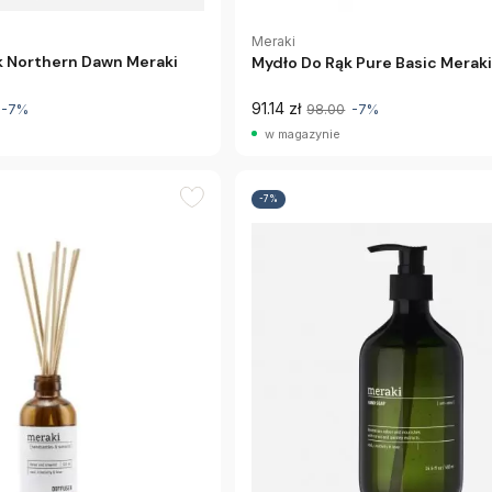
Meraki
k Northern Dawn Meraki
Mydło Do Rąk Pure Basic Merak
91.14 zł
-7%
98.00
-7%
w magazynie
-7%