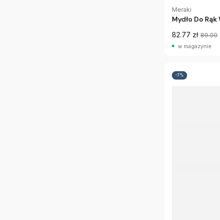
Meraki
Mydło Do Rąk 
82.77 zł
89.00
w magazynie
-7%