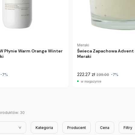
Meraki
 W Płynie Warm Orange Winter
Świeca Zapachowa Advent
ki
Meraki
222.27 zł
-7%
239.00
-7%
w magazynie
produktów:
30
Kategoria
Producent
Cena
Filtry