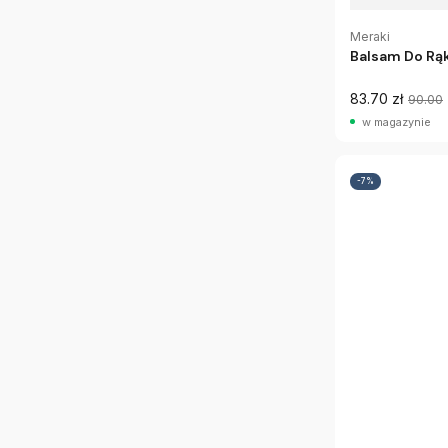
Meraki
Balsam Do Rą
83.70 zł
90.00
w magazynie
-7%