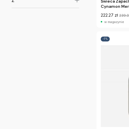
Z
Świeca Zapac
Cynamon Mer
222.27 zł
239.
w magazynie
-7%