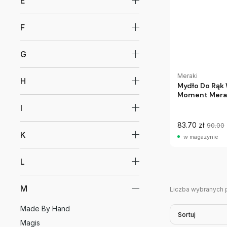
E
F
G
Meraki
H
Mydło Do Rąk
Moment Mera
I
83.70 zł
90.00
K
w magazynie
L
M
Liczba wybranych 
Made By Hand
Sortuj
Magis