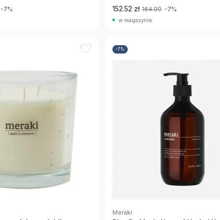
Garden Meraki
152.52 zł
-7%
164.00
-7%
w magazynie
-7%
Meraki