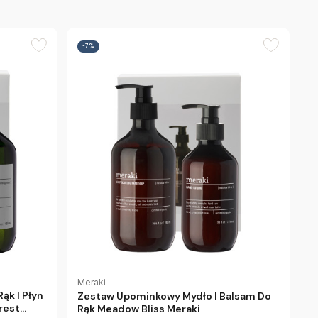
-7%
Meraki
ąk I Płyn
Zestaw Upominkowy Mydło I Balsam Do
rest
Rąk Meadow Bliss Meraki