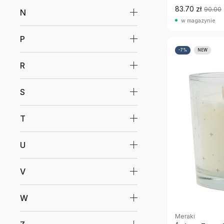
83.70 zł
90.00
N
w magazynie
P
-7%
NEW
R
S
T
U
V
W
Meraki