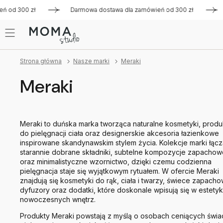
300 zł
Darmowa dostawa dla zamówień od 300 zł
Darmow
Strona główna
Nasze marki
Meraki
Meraki
Meraki to duńska marka tworząca naturalne kosmetyki, produ
do pielęgnacji ciała oraz designerskie akcesoria łazienkowe
inspirowane skandynawskim stylem życia. Kolekcje marki łąc
starannie dobrane składniki, subtelne kompozycje zapachow
oraz minimalistyczne wzornictwo, dzięki czemu codzienna
pielęgnacja staje się wyjątkowym rytuałem. W ofercie Meraki
znajdują się kosmetyki do rąk, ciała i twarzy, świece zapacho
dyfuzory oraz dodatki, które doskonale wpisują się w estety
nowoczesnych wnętrz.
Produkty Meraki powstają z myślą o osobach ceniących świ