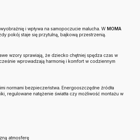
uje wyobraźnię i wpływa na samopoczucie malucha. W
MOMA
 pokój staje się przytulną, bajkową przestrzenią.
iekawe wzory sprawiają, że dziecko chętniej spędza czas w
ocześnie wprowadzają harmonię i komfort w codziennym
skimi normami bezpieczeństwa. Energooszczędne źródła
zniki, regulowane natężenie światła czy możliwość montażu w
azną atmosferę