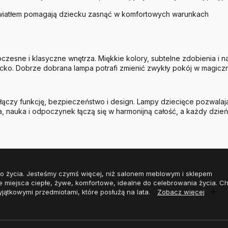
światłem pomagają dziecku zasnąć w komfortowych warunkach
sne i klasyczne wnętrza. Miękkie kolory, subtelne zdobienia i nat
cko. Dobrze dobrana lampa potrafi zmienić zwykły pokój w magiczn
czy funkcję, bezpieczeństwo i design. Lampy dziecięce pozwalają st
, nauka i odpoczynek łączą się w harmonijną całość, a każdy dzień
o życia. Jesteśmy czymś więcej, niż salonem meblowym i sklepem
e miejsca ciepłe, żywe, komfortowe, idealne do celebrowania życia. 
yjątkowymi przedmiotami, które posłużą na lata.
Zobacz więcej