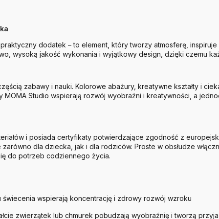
cka
 praktyczny dodatek – to element, który tworzy atmosferę, inspir
o, wysoką jakość wykonania i wyjątkowy design, dzięki czemu każdy
ię częścią zabawy i nauki. Kolorowe abażury, kreatywne kształty i c
y MOMA Studio wspierają rozwój wyobraźni i kreatywności, a jedn
eriałów i posiada certyfikaty potwierdzające zgodność z europej
zne zarówno dla dziecka, jak i dla rodziców. Proste w obsłudze włąc
się do potrzeb codziennego życia.
ku świecenia wspierają koncentrację i zdrowy rozwój wzroku
ałcie zwierzątek lub chmurek pobudzają wyobraźnię i tworzą przyj