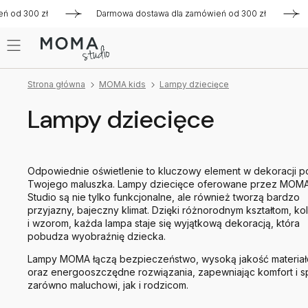
d 300 zł
Darmowa dostawa dla zamówień od 300 zł
Darm
Strona główna
MOMA kids
Lampy dziecięce
Lampy dziecięce
Odpowiednie oświetlenie to kluczowy element w dekoracji p
Twojego maluszka. Lampy dziecięce oferowane przez MOM
Studio są nie tylko funkcjonalne, ale również tworzą bardzo
przyjazny, bajeczny klimat. Dzięki różnorodnym kształtom, ko
i wzorom, każda lampa staje się wyjątkową dekoracją, która
pobudza wyobraźnię dziecka.
Lampy MOMA łączą bezpieczeństwo, wysoką jakość materia
oraz energooszczędne rozwiązania, zapewniając komfort i s
zarówno maluchowi, jak i rodzicom.