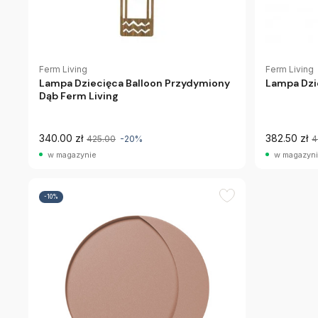
Ferm Living
Ferm Living
Lampa Dzie
Lampa Dziecięca Balloon Przydymiony
Dąb Ferm Living
340.00 zł
382.50 zł
425.00
-20%
4
w magazynie
w magazyn
-10%