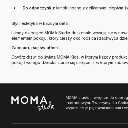
Do odpoczynku:
lampki nocne z delikatnym, ciepłym 
Styl i estetyka w każdym detal
Lampy dziecięce MOMA Studio doskonale wpisują się w nowocze
elementem pokoju, który cieszy oko rodzica i zachwyca dzie
Zainspiruj się światłem:
Otwórz drzwi do świata MOMA Kids, w którym każdy produkt łą
pokój Twojego dziecka stanie się miejscem, w którym zabawa
MOMA studio – wnętrze do dobreg
internetowym. Tworzymy dla Ciebi
wypełniać je pięknymi meblami i w