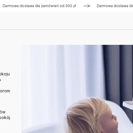
owa dostawa dla zamówień od 300 zł
Darmowa dostawa dla za
okoju
A
lorom
łów
pokój