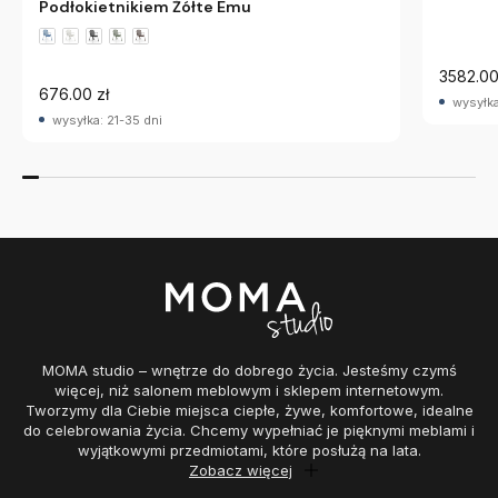
Podłokietnikiem Żółte Emu
3582.00
676.00 zł
wysyłka
wysyłka: 21-35 dni
MOMA studio – wnętrze do dobrego życia. Jesteśmy czymś
więcej, niż salonem meblowym i sklepem internetowym.
Tworzymy dla Ciebie miejsca ciepłe, żywe, komfortowe, idealne
do celebrowania życia. Chcemy wypełniać je pięknymi meblami i
wyjątkowymi przedmiotami, które posłużą na lata.
Zobacz więcej