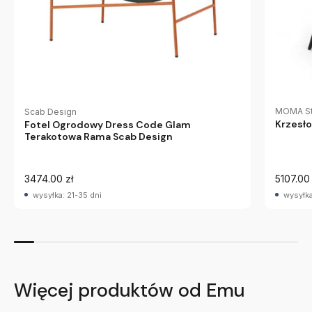
MOMA St
Scab Design
Krzesł
Fotel Ogrodowy Dress Code Glam
Terakotowa Rama Scab Design
3474.00 zł
5107.00 
wysyłka: 21-35 dni
wysyłka
Więcej produktów od Emu