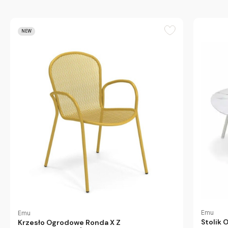
NEW
Emu
Emu
Stolik 
Krzesło Ogrodowe Ronda X Z