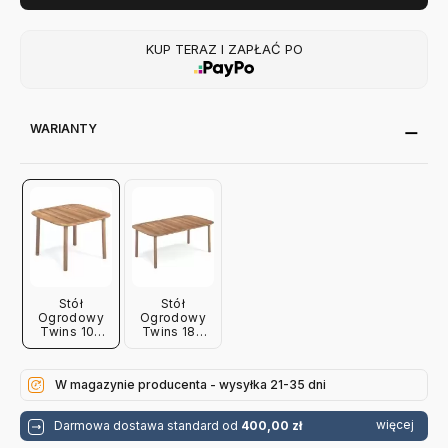
KUP TERAZ I ZAPŁAĆ PO
WARIANTY
Stół
Stół
Ogrodowy
Ogrodowy
Twins 105
Twins 183
Cm Emu
Cm Emu
W magazynie producenta - wysyłka 21-35 dni
więcej
Darmowa dostawa standard od
400,00 zł