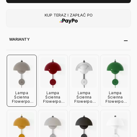
KUP TERAZ I ZAPŁAĆ PO
WARIANTY
Lampa
Lampa
Lampa
Lampa
Ścienna
Ścienna
Ścienna
Ścienna
Flowerpot
Flowerpot
Flowerpot
Flowerpot
Vp8 Grey
Vp8
Vp8 Chrome
Vp8 Signal
Beige
Vermilion
Andtradition
Green
Andtradition
Red
Andtradition
Andtradition