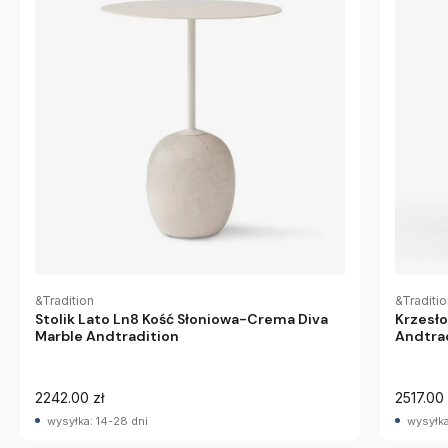
&Tradition
&Traditi
Stolik Lato Ln8 Kość Słoniowa-Crema Diva
Krzesł
Marble Andtradition
Andtra
2242.00 zł
2517.00 
wysyłka: 14-28 dni
wysyłka