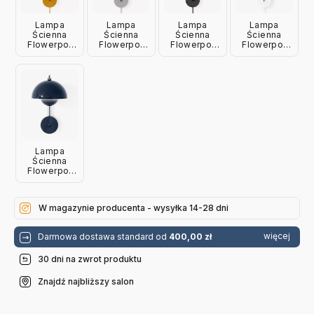
Lampa
Lampa
Lampa
Lampa
Ścienna
Ścienna
Ścienna
Ścienna
Flowerpot
Flowerpot
Flowerpot
Flowerpot
Vp8 Mustard
Vp8 Matt
Vp8 Matt
Vp8 Matt
Andtradition
Light Grey
Black
White
Andtradition
Andtradition
Andtradition
Lampa
Ścienna
Flowerpot
Vp8 Steel
Blue
Andtradition
W magazynie producenta - wysyłka 14-28 dni
więcej
Darmowa dostawa standard od
400,00 zł
30 dni na zwrot produktu
Znajdź najbliższy salon