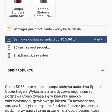
Lampa
Lampa
Stołowa
Stołowa
Como Sc53
Como Sc53
Czerwonobrązowa
Niebieska
Andtradition
Andtradition
W magazynie producenta - wysyłka 14-28 dni
więcej
Darmowa dostawa standard od
400,00 zł
30 dni na zwrot produktu
Znajdź najbliższy salon
OPIS PRODUKTU
Como SC53 to przenośna lampa stołowa autorstwa Space
Copenhagen. Wykonana z anodyzowanego aluminium
podstawa Como zwęża się w kierunku miękko
zakrzywionego, grzybowego klosza. Ta nowoczesna,
zasilana bateryjnie lampa może działać przez jedenaście
godzin przy najwyższym ustawieniu z opcją baterii, która