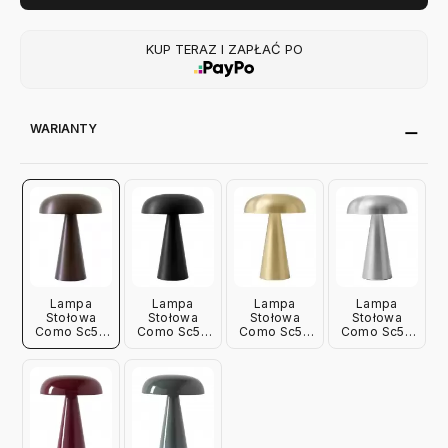
KUP TERAZ I ZAPŁAĆ PO
WARIANTY
Lampa
Lampa
Lampa
Lampa
Stołowa
Stołowa
Stołowa
Stołowa
Como Sc53
Como Sc53
Como Sc53
Como Sc53
Brąz
Czarna
Mosiężna
Aluminiowa
Andtradition
Andtradition
Andtradition
Andtradition