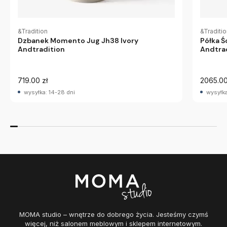
&Tradition
&Traditi
Dzbanek Momento Jug Jh38 Ivory
Półka 
Andtradition
Andtra
719.00 zł
2065.00
wysyłka: 14-28 dni
wysyłka
MOMA studio – wnętrze do dobrego życia. Jesteśmy czymś
więcej, niż salonem meblowym i sklepem internetowym.