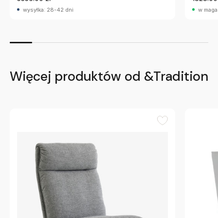
wysyłka: 28-42 dni
w maga
Więcej produktów od &Tradition