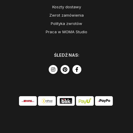
Koszty dostawy
Zwrot zamówienia
Polityka zwrotów
Praca w MOMA Studio
ŚLEDŹ NAS:
Szukasz inspiracji?
COTYGODNIOWA DAWKA INSPIRACJI I WYJĄTKOWYCH PROMOCJI
W NASZYM NEWSLETTERZE. ODBIERZ KOD 50 ZŁ NA ZAKUPY
POWYŻEJ 500 ZŁ