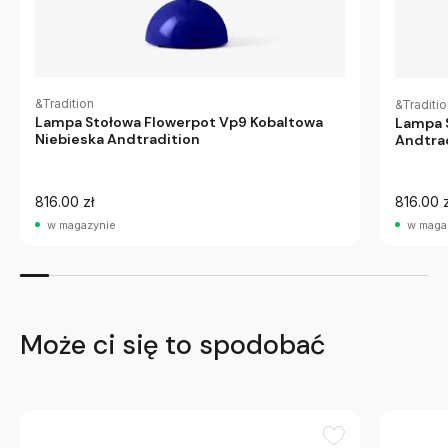
&Tradition
&Traditi
Lampa Stołowa Flowerpot Vp9 Kobaltowa
Lampa S
Niebieska Andtradition
Andtra
816.00 zł
816.00 z
w magazynie
w maga
Może ci się to spodobać