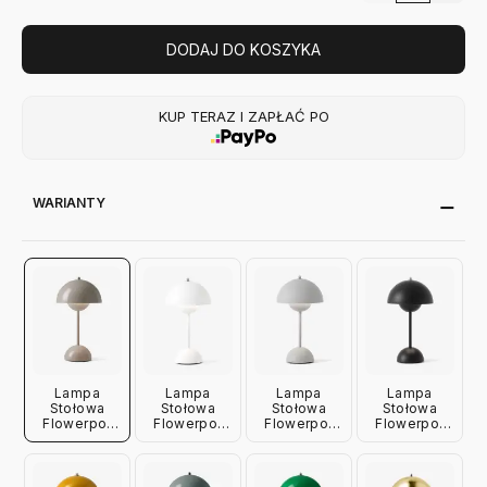
DODAJ DO KOSZYKA
KUP TERAZ I ZAPŁAĆ PO
WARIANTY
Lampa
Lampa
Lampa
Lampa
Stołowa
Stołowa
Stołowa
Stołowa
Flowerpot
Flowerpot
Flowerpot
Flowerpot
Vp9 Grey
Vp9 Matowa
Vp9 Matowa
Vp9 Matowa
Beige
Biała
Jasnoszara
Czarna
Andtradition
Andtradition
Andtradition
Andtradition