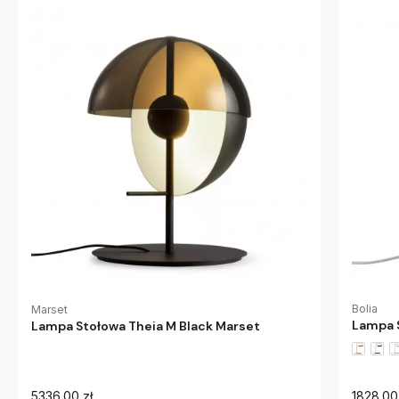
Bolia
Marset
Lampa 
Lampa Stołowa Theia M Black Marset
5336.00 zł
1828.00