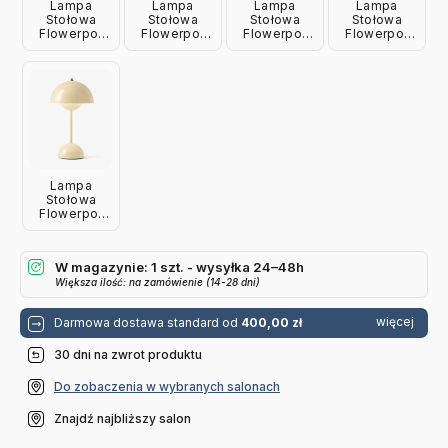
Lampa
Lampa
Lampa
Lampa
Stołowa
Stołowa
Stołowa
Stołowa
Flowerpot
Flowerpot
Flowerpot
Flowerpot
Vp9 Dark
Vp9 Swim
Vp9 Zesty
Vp9 Steel
Plum
Blue
Orange
Blue
Andtradition
Andtradition
Andtradition
Andtradition
Lampa
Stołowa
Flowerpot
Vp9 Ivoiry
Andtradition
W magazynie: 1 szt. - wysyłka 24–48h
Większa ilość: na zamówienie (14-28 dni)
więcej
Darmowa dostawa standard od
400,00 zł
30 dni na zwrot produktu
Do zobaczenia w wybranych salonach
Znajdź najbliższy salon