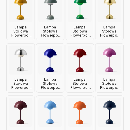
Lampa
Lampa
Lampa
Lampa
Stołowa
Stołowa
Stołowa
Stołowa
Flowerpot
Flowerpot
Flowerpot
Flowerpot
Vp9
Vp9 Stone
Vp9 Signal
Vp9
Musztardowa
Blue
Green
Mosiężna
Andtradition
Andtradition
Andtradition
Andtradition
Lampa
Lampa
Lampa
Lampa
Stołowa
Stołowa
Stołowa
Stołowa
Flowerpot
Flowerpot
Flowerpot
Flowerpot
Vp9
Vp9
Vp9
Vp9 Różowa
Chromowana
Kobaltowa
Czerwona
Andtradition
Andtradition
Niebieska
Andtradition
Andtradition