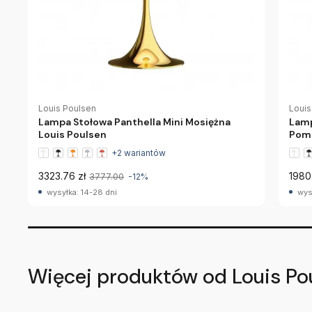
Louis Poulsen
Louis
Lampa Stołowa Panthella Mini Mosiężna
Lamp
Louis Poulsen
Poma
+2 wariantów
3323.76 zł
1980
3777.00
-12%
wysyłka: 14-28 dni
wys
Więcej produktów od Louis Po