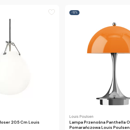
-12%
Louis Poulsen
oser 20.5 Cm Louis
Lampa Przenośna Panthella Or
Pomarańczowa Louis Poulsen