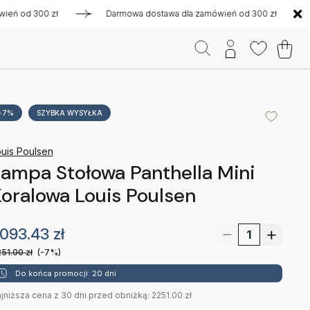
od 300 zł
Darmowa dostawa dla zamówień od 300 zł
Dar
-7%
SZYBKA WYSYŁKA
uis Poulsen
ampa Stołowa Panthella Mini
oralowa Louis Poulsen
093.43
zł
51.00
zł
(-7%)
Do końca promocji: 20 dni
jniższa cena z 30 dni przed obniżką: 2251.00 zł