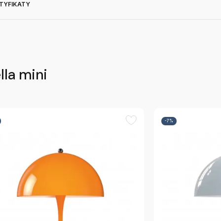
RTYFIKATY
lla mini
-7%