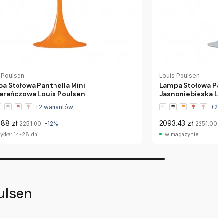
 Poulsen
Louis Poulsen
a Stołowa Panthella Mini
Lampa Stołowa Pa
rańczowa Louis Poulsen
Jasnoniebieska L
+2 wariantów
+2
.88 zł
2093.43 zł
2251.00
-12%
2251.00
yłka: 14-28 dni
w magazynie
ulsen