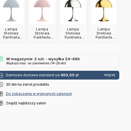
Poulsen
Poulsen
Poulsen
Lampa
Lampa
Lampa
Lampa
Stołowa
Stołowa
Stołowa
Stołowa
Panthella
Panthella
Panthella
Panthella
Mini
Mini
Mini
Mini
Jasnoniebieska
Jasnoróżowa
Chromowana
Mosiężna
Louis
Louis
Louis
Louis
Poulsen
Poulsen
Poulsen
Poulsen
W magazynie: 2 szt. - wysyłka 24–48h
Większa ilość: na zamówienie (14-28 dni)
więcej
Darmowa dostawa standard od
400,00 zł
30 dni na zwrot produktu
Do zobaczenia w wybranych salonach
Znajdź najbliższy salon