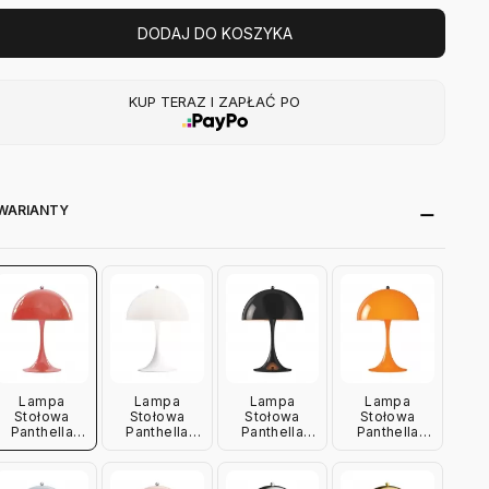
DODAJ DO KOSZYKA
KUP TERAZ I ZAPŁAĆ PO
WARIANTY
Lampa
Lampa
Lampa
Lampa
Stołowa
Stołowa
Stołowa
Stołowa
Panthella
Panthella
Panthella
Panthella
Mini
Mini Biała
Mini Czarna
Mini
Koralowa
Opalizowana
Louis
Pomarańczowa
Louis
Louis
Poulsen
Louis