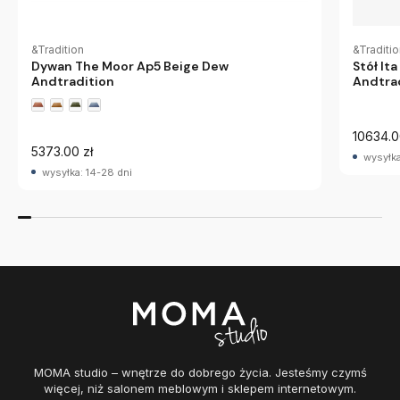
&Tradition
&Traditi
Dywan The Moor Ap5 Beige Dew
Stół It
Andtradition
Andtra
10634.0
5373.00 zł
wysyłka
wysyłka: 14-28 dni
MOMA studio – wnętrze do dobrego życia. Jesteśmy czymś
więcej, niż salonem meblowym i sklepem internetowym.