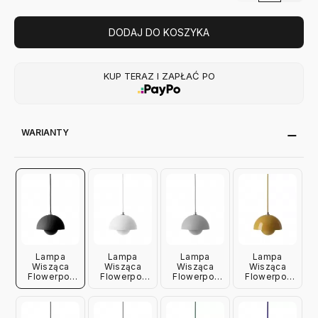
DODAJ DO KOSZYKA
KUP TERAZ I ZAPŁAĆ PO
WARIANTY
Lampa
Lampa
Lampa
Lampa
Wisząca
Wisząca
Wisząca
Wisząca
Flowerpot
Flowerpot
Flowerpot
Flowerpot
Vp10 Czarna
Vp10 Biała
Vp10
Vp10
Matowa
Matowa
Jasnoszara
Musztardowa
Andtradition
Andtradition
Matowa
Andtradition
Andtradition