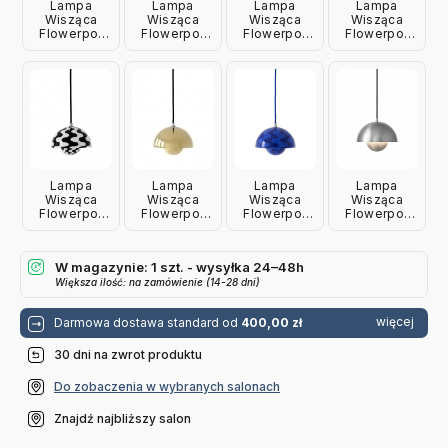
Lampa
Lampa
Lampa
Lampa
Wisząca
Wisząca
Wisząca
Wisząca
Flowerpot
Flowerpot
Flowerpot
Flowerpot
Vp10
Vp10 Zesty
Vp10 Steel
Vp10 Ivory
Chromowana
Orange
Blue
Andtradition
Andtradition
Andtradition
Andtradition
Lampa
Lampa
Lampa
Lampa
Wisząca
Wisząca
Wisząca
Wisząca
Flowerpot
Flowerpot
Flowerpot
Flowerpot
Vp10
Vp10
Vp10
Vp1 Pewter
Czarno-Biała
Mosiężna
Kobaltowo-
Andtradition
Andtradition
Andtradition
Niebieska
W magazynie: 1 szt. - wysyłka 24–48h
Andtradition
Większa ilość: na zamówienie (14-28 dni)
więcej
Darmowa dostawa standard od
400,00 zł
30 dni na zwrot produktu
Do zobaczenia w wybranych salonach
Znajdź najbliższy salon