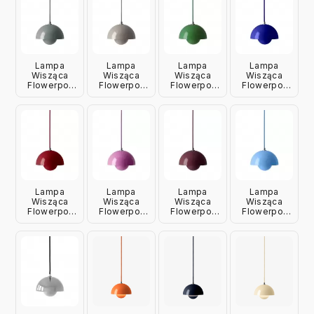
Lampa
Lampa
Lampa
Lampa
Wisząca
Wisząca
Wisząca
Wisząca
Flowerpot
Flowerpot
Flowerpot
Flowerpot
Vp10
Vp10 Szary
Vp10 Zielona
Vp10
Stalowy
Beż
Andtradition
Kobaltowy
Niebieski
Andtradition
Niebieski
Andtradition
Andtradition
Lampa
Lampa
Lampa
Lampa
Wisząca
Wisząca
Wisząca
Wisząca
Flowerpot
Flowerpot
Flowerpot
Flowerpot
Vp10
Vp10
Vp10 Ciemna
Vp10
Czerwona
Różowa
Śliwka
Niebieska
Andtradition
Andtradition
Andtradition
Andtradition