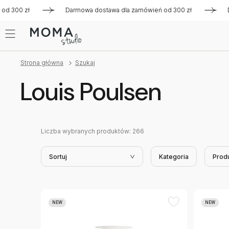
00 zł
Darmowa dostawa dla zamówień od 300 zł
Darmowa
Strona główna
Szukaj
Louis Poulsen
Liczba wybranych produktów:
266
Sortuj
Kategoria
Prod
NEW
NEW