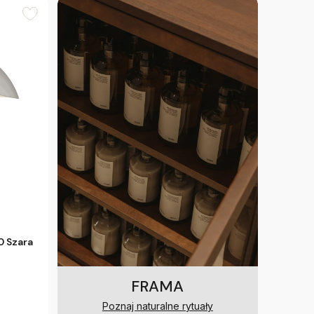
 Szara
FRAMA
Poznaj naturalne rytuały