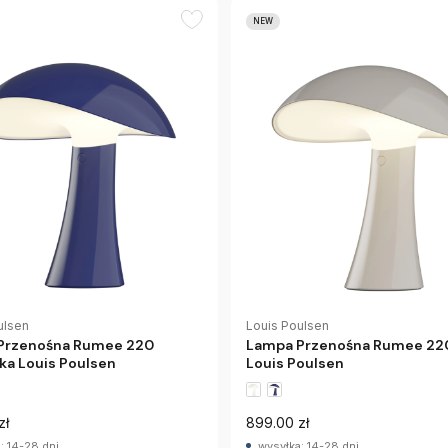
NEW
ulsen
Louis Poulsen
Przenośna Rumee 220
Lampa Przenośna Rumee 220
ka Louis Poulsen
Louis Poulsen
zł
899.00 zł
: 14-28 dni
wysyłka: 14-28 dni