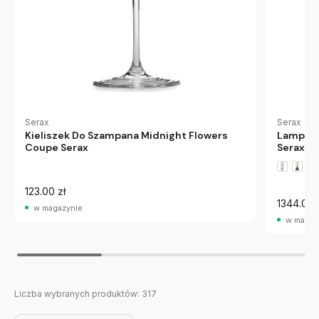
Serax
Serax
Kieliszek Do Szampana Midnight Flowers
Lampa S
Coupe Serax
Serax
123.00 zł
1344.00 
w magazynie
w magaz
Liczba wybranych produktów:
317