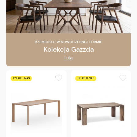
RZEMIOSŁO W NOWOCZESNEJ FORMIE
Kolekcja Gazzda
Tutaj
TYLKO U NAS
TYLKO U NAS