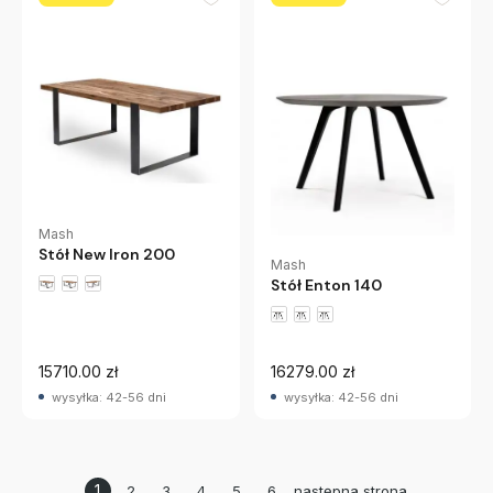
Mash
Stół New Iron 200
Mash
Stół Enton 140
15710.00 zł
16279.00 zł
wysyłka: 42-56 dni
wysyłka: 42-56 dni
1
2
3
4
5
6
następna strona