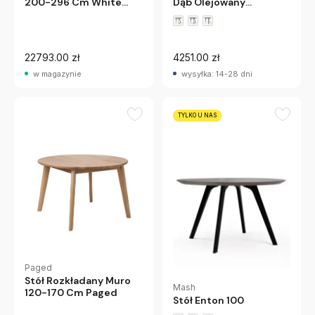
200-296 Cm White
Dąb Olejowany
Travertino - Canaletto
Andtradition
Walnut Calligaris
22793.00 zł
4251.00 zł
w magazynie
wysyłka: 14-28 dni
TYLKO U NAS
Paged
Stół Rozkładany Muro
Mash
120-170 Cm Paged
Stół Enton 100