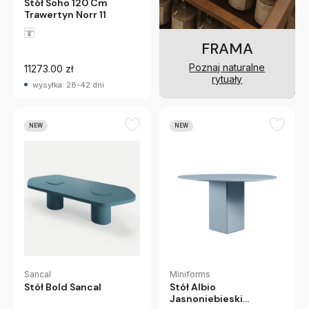
Stół Soho 120 Cm
Trawertyn Norr 11
FRAMA
Poznaj naturalne
11273.00 zł
rytuały
wysyłka: 28-42 dni
NEW
NEW
Sancal
Miniforms
Stół Bold Sancal
Stół Albio
Jasnoniebieski