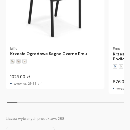
Emu
Emu
Krzesło Ogrodowe Segno Czarne Emu
Krzesło
Podłoki
1028.00 zł
676.00 z
wysyłka: 21-35 dni
wysyłka:
Liczba wybranych produktów:
288