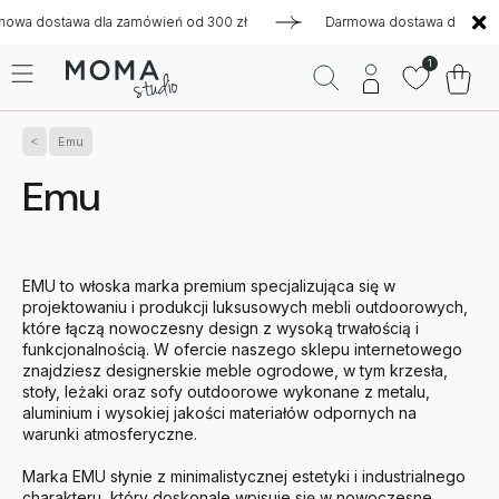
 dla zamówień od 300 zł
Darmowa dostawa dla zamówień od 3
1
Emu
Emu
EMU to włoska marka premium specjalizująca się w
projektowaniu i produkcji luksusowych mebli outdoorowych,
które łączą nowoczesny design z wysoką trwałością i
funkcjonalnością. W ofercie naszego sklepu internetowego
znajdziesz designerskie meble ogrodowe, w tym krzesła,
stoły, leżaki oraz sofy outdoorowe wykonane z metalu,
aluminium i wysokiej jakości materiałów odpornych na
warunki atmosferyczne.
Marka EMU słynie z minimalistycznej estetyki i industrialnego
charakteru, który doskonale wpisuje się w nowoczesne