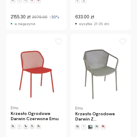
+4 wariantów
2155.30 zł
633.00 zł
3079.00
-30%
w magazynie
wysyłka: 21-35 dni
Emu
Emu
Krzesło Ogrodowe
Krzesło Ogrodowe
Darwin Czerwone Emu
Darwin Z
Podłokietnikami Szare
Emu
+1 wariantów
+1 wariantów