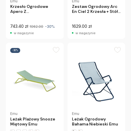
Emu
Emu
Krzesło Ogrodowe
Zestaw Ogrodowy Arc
Apero Z
En Ciel 2 Krzesła + Stół
Podłokietnikami
Szary Emu
Niebieskie Emu
743.40 zł
1629.00 zł
1062.00
-30%
w magazynie
w magazynie
-30%
Emu
Emu
Leżak Plażowy Snooze
Leżak Ogrodowy
Miętowy Emu
Bahama Niebieski Emu