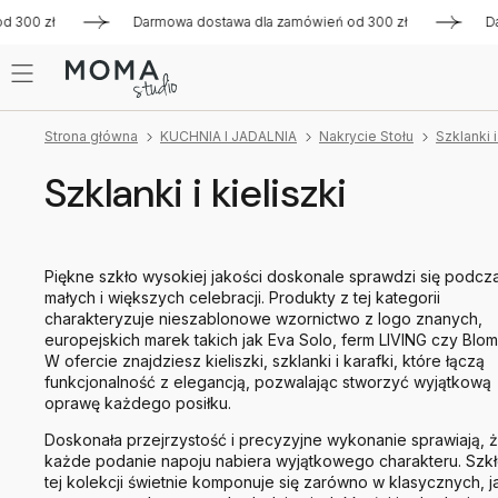
 zł
Darmowa dostawa dla zamówień od 300 zł
Darmowa d
Strona główna
KUCHNIA I JADALNIA
Nakrycie Stołu
Szklanki i
Szklanki i kieliszki
Piękne szkło wysokiej jakości doskonale sprawdzi się podcz
małych i większych celebracji. Produkty z tej kategorii
charakteryzuje nieszablonowe wzornictwo z logo znanych,
europejskich marek takich jak Eva Solo, ferm LIVING czy Blom
W ofercie znajdziesz kieliszki, szklanki i karafki, które łączą
funkcjonalność z elegancją, pozwalając stworzyć wyjątkową
oprawę każdego posiłku.
Doskonała przejrzystość i precyzyjne wykonanie sprawiają, 
każde podanie napoju nabiera wyjątkowego charakteru. Szkł
tej kolekcji świetnie komponuje się zarówno w klasycznych, ja