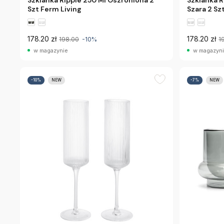
Szklanka Ripple 250 Ml Oszroniona 2
Szklanka 
Szt Ferm Living
Szara 2 Sz
178.20 zł
178.20 zł
198.00
-10%
1
w magazynie
w magazyn
-10%
NEW
-7%
NEW