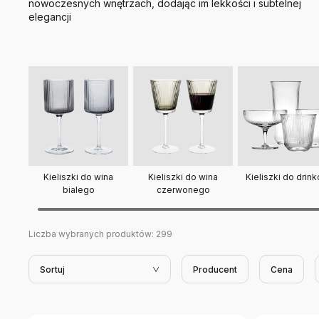
nowoczesnych wnętrzach, dodając im lekkości i subtelnej
elegancji
Kieliszki do wina
Kieliszki do wina
Kieliszki do drin
bialego
czerwonego
Liczba wybranych produktów:
299
Sortuj
Producent
Cena