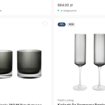
664.00 zł
ie
w magazynie
-10%
NEW
Ferm Living
Kieliszki Do Szampana Ripple