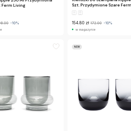
Ripple 250 Ml Przydymiona
Szt. Przydymione Szare Ferm
t Ferm Living
154.80 zł
98.00
-10%
172.00
-10%
ie
w magazynie
NEW