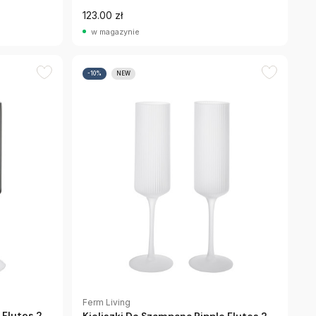
123.00 zł
w magazynie
-10%
NEW
Ferm Living
 Flutes 2