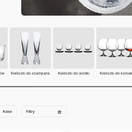
Kieliszki do szampana
Kieliszki do konia
Kieliszki do wódki
ków
Kolor
Filtry