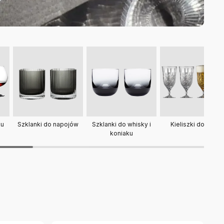
Szklanki do whisky i
ku
Kieliszki do piwa
Szklanki do napojów
koniaku