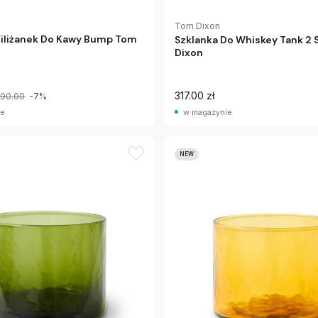
Tom Dixon
Filiżanek Do Kawy Bump Tom
Szklanka Do Whiskey Tank 2 
Dixon
317.00 zł
290.00
-7%
ie
w magazynie
NEW