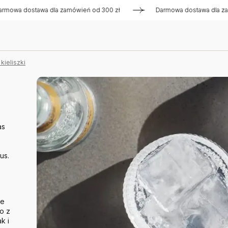
ostawa dla zamówień od 300 zł
Darmowa dostawa dla zamówień
 kieliszki
as
us.
że
o z
k i