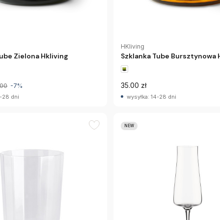
HKliving
ube Zielona Hkliving
Szklanka Tube Bursztynowa H
35.00 zł
.00
-7%
-28 dni
wysyłka: 14-28 dni
NEW