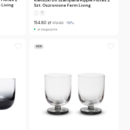
Kieliszki Do Szampana Ripple Flutes 2
 Living
Szt. Oszronione Ferm Living
154.80 zł
172.00
-10%
w magazynie
NEW