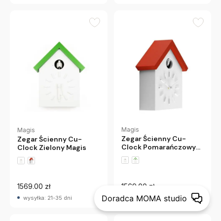
Magis
Magis
Zegar Ścienny Cu-
Zegar Ścienny Cu-
Clock Pomarańczowy
Clock Zielony Magis
Magis
1569.00 zł
1569.00 zł
Doradca MOMA studio
wysyłka: 21-35 dni
wysyłka: 21-35 dni