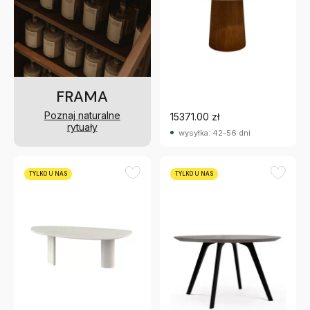
Stół Arden
FRAMA
Poznaj naturalne
15371.00 zł
rytuały
wysyłka: 42-56 dni
TYLKO U NAS
TYLKO U NAS