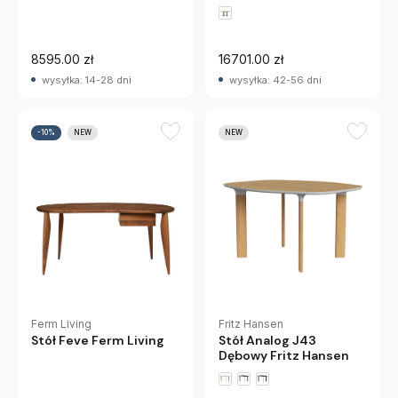
Matt Pearl Beige
Calligaris
8595.00 zł
16701.00 zł
wysyłka: 14-28 dni
wysyłka: 42-56 dni
-10%
NEW
NEW
Ferm Living
Fritz Hansen
Stół Feve Ferm Living
Stół Analog J43
Dębowy Fritz Hansen