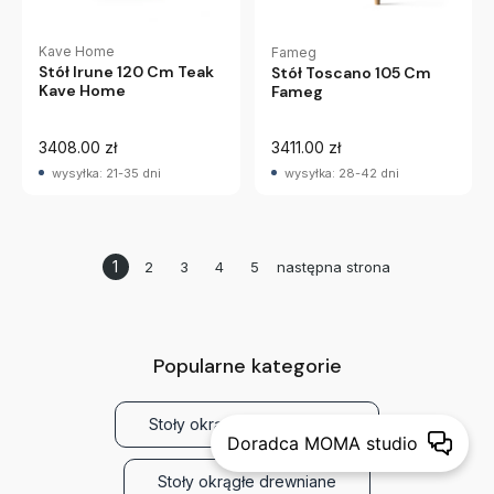
Kave Home
Fameg
Stół Irune 120 Cm Teak
Stół Toscano 105 Cm
Kave Home
Fameg
3408.00 zł
3411.00 zł
wysyłka: 21-35 dni
wysyłka: 28-42 dni
Szukasz inspiracji?
COTYGODNIOWA DAWKA INSPIRACJI I WYJĄTKOWYCH PROMOCJI
1
2
3
4
5
następna strona
W NASZYM NEWSLETTERZE. ODBIERZ KOD 50 ZŁ NA ZAKUPY
POWYŻEJ 500 ZŁ
Popularne kategorie
DOŁĄCZ
Stoły okrągłe nowoczesne
Dołączając do nas wyrażasz zgodnę na otrzymywanie newslettera
Doradca MOMA studio
z inspiracjami, nowościami i promocjami.
(więcej)
Stoły okrągłe drewniane