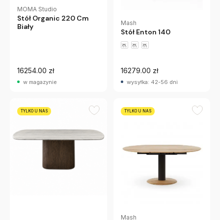
MOMA Studio
Stół Organic 220 Cm
Mash
Biały
Stół Enton 140
16254.00 zł
16279.00 zł
w magazynie
wysyłka: 42-56 dni
TYLKO U NAS
TYLKO U NAS
MOMA Studio
Stół Forma 240 Cm
Mash