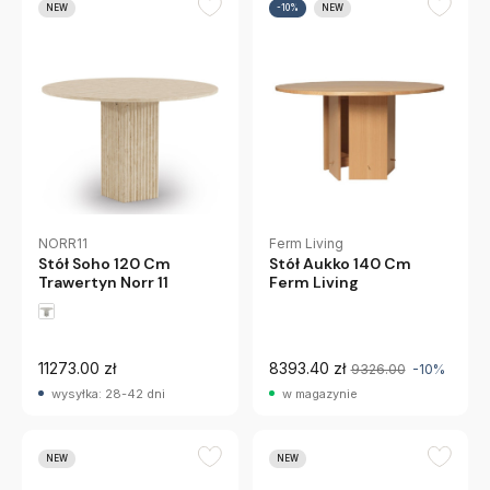
NEW
-10%
NEW
Ferm Living
NORR11
Stół Aukko 140 Cm
Stół Soho 120 Cm
Ferm Living
Trawertyn Norr 11
11273.00 zł
8393.40 zł
9326.00
-10%
wysyłka: 28-42 dni
w magazynie
NEW
NEW