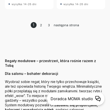
wysyłka: 14-28 dni
wysyłka: 14-28 dni
1
2
3
następna strona
Regały modułowe – przestrzeń, która rośnie razem z
Tobą
Dla salonu – bohater dekoracji
Wyobraź sobie regał, który nie tylko przechowuje książki,
ale też opowiada historię Twojego wnętrza. Minimalistyczne
półki przeplatają się z modułami zamykanymi, tworząc rytm i
efekt „wow”. To miejsce na dekoracje, albumy, ulubione
Doradca MOMA studio
gadżety – wszystko poukładane, a jednocześnie na widoku.
System modułowy pozwala Ci
zabawić się proporcjami,
kolorami i wysokością półek
, nadając salonowi