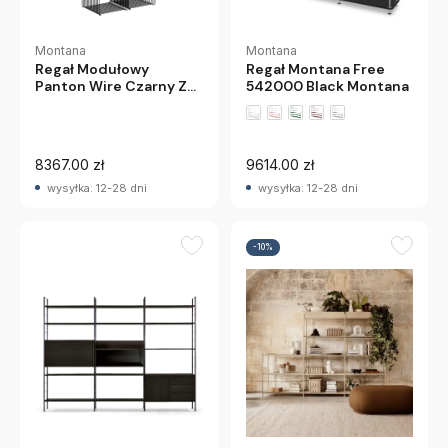
Montana
Montana
Regał Modułowy
Regał Montana Free
Panton Wire Czarny Z
542000 Black Montana
Marmurową, Czarną
Półką Montana
+2 wariantów
8367.00 zł
9614.00 zł
wysyłka: 12-28 dni
wysyłka: 12-28 dni
-10%