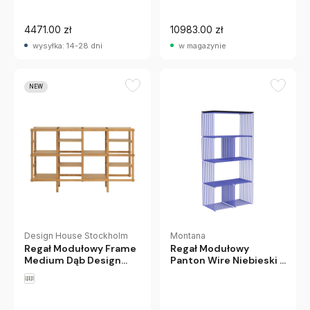
4471.00 zł
10983.00 zł
wysyłka: 14-28 dni
w magazynie
NEW
Design House Stockholm
Montana
Regał Modułowy Frame
Regał Modułowy
Medium Dąb Design
Panton Wire Niebieski Z
House Stockholm
Marmurową, Czarną
Półką Montana