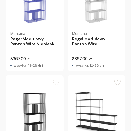
Montana
Montana
Regał Modułowy
Regał Modułowy
Panton Wire Niebieski Z
Panton Wire
Marmurową, Białą Półką
Chromowany Z
Montana
Marmurową Półką
8367.00 zł
Montana
8367.00 zł
wysyłka: 12-28 dni
wysyłka: 12-28 dni