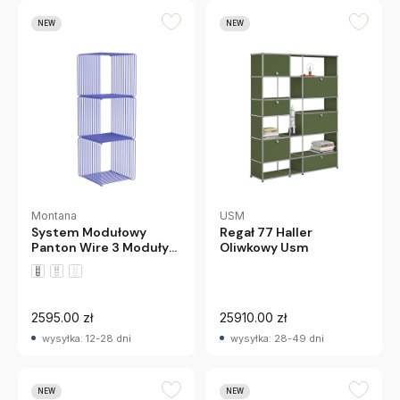
NEW
NEW
Montana
USM
System Modułowy
Regał 77 Haller
Panton Wire 3 Moduły
Oliwkowy Usm
34,8 × 34,8 × 34,8 Cm
Niebieski Montana
2595.00 zł
25910.00 zł
wysyłka: 12-28 dni
wysyłka: 28-49 dni
NEW
NEW