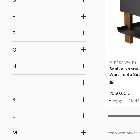
D
E
F
G
PLEASE WAIT to
H
Szafka Nocna 
Wait To Be Se
I
2050.00 zł
K
wysyłka: 28-42
L
M
Liczba wybranych 