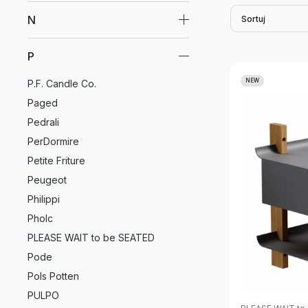
N
Sortuj
P
NEW
P.F. Candle Co.
Paged
Pedrali
PerDormire
Petite Friture
Peugeot
Philippi
Pholc
PLEASE WAIT to be SEATED
Pode
Pols Potten
PULPO