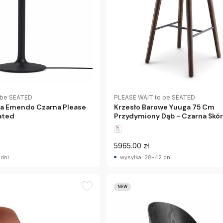
PLEASE WAIT to be SEATED
 be SEATED
Krzesło Barowe Yuuga 75 Cm
a Emendo Czarna Please
Przydymiony Dąb - Czarna Skó
ated
5965.00 zł
 dni
wysyłka: 28-42 dni
NEW