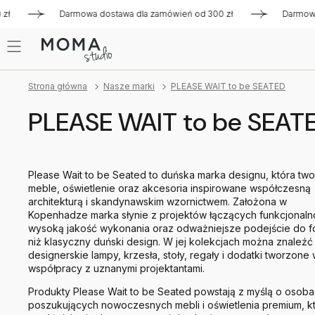
Darmowa dostawa dla zamówień od 300 zł
Darmowa dostaw
Strona główna
Nasze marki
PLEASE WAIT to be SEATED
PLEASE WAIT to be SEAT
Please Wait to be Seated to duńska marka designu, która tw
meble, oświetlenie oraz akcesoria inspirowane współczesną
architekturą i skandynawskim wzornictwem. Założona w
Kopenhadze marka słynie z projektów łączących funkcjonaln
wysoką jakość wykonania oraz odważniejsze podejście do f
niż klasyczny duński design. W jej kolekcjach można znaleźć
designerskie lampy, krzesła, stoły, regały i dodatki tworzone
współpracy z uznanymi projektantami.
Produkty Please Wait to be Seated powstają z myślą o osob
poszukujących nowoczesnych mebli i oświetlenia premium, k