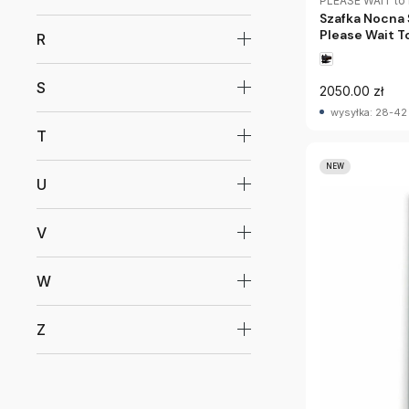
PLEASE WAIT to
Szafka Nocna 
Please Wait T
R
S
2050.00 zł
wysyłka: 28-42
T
NEW
U
V
W
Z