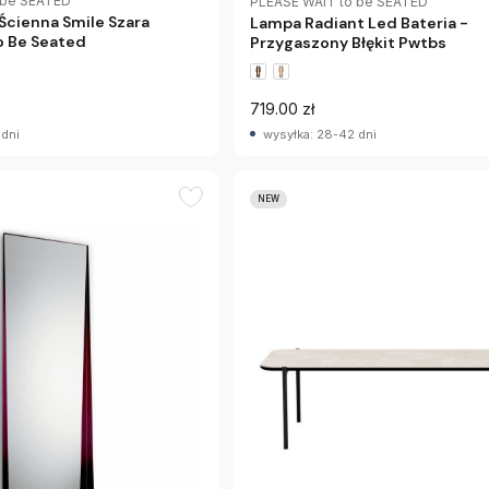
 be SEATED
PLEASE WAIT to be SEATED
Ścienna Smile Szara
Lampa Radiant Led Bateria -
o Be Seated
Przygaszony Błękit Pwtbs
719.00 zł
 dni
wysyłka: 28-42 dni
NEW