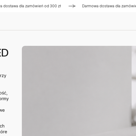
a dla zamówień od 300 zł
Darmowa dostawa dla zamówień od 3
ED
orzy
ość,
ormy
 we
ach
tóre