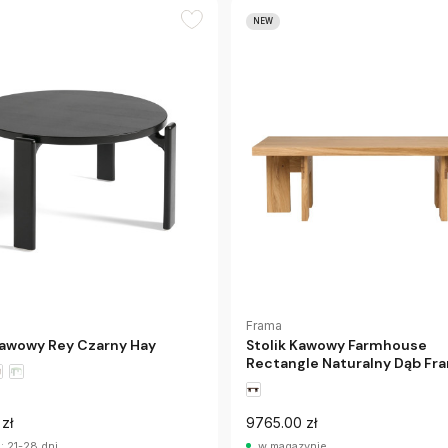
NEW
Frama
Kawowy Rey Czarny Hay
Stolik Kawowy Farmhouse
Rectangle Naturalny Dąb Fr
zł
9765.00 zł
: 21-28 dni
w magazynie