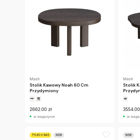
Mash
Mash
Stolik Kawowy Noah 60 Cm
Stolik
Przydymiony
Przydy
2662.00 zł
3554.00
w magazynie
w maga
TYLKO U NAS
NEW
NEW