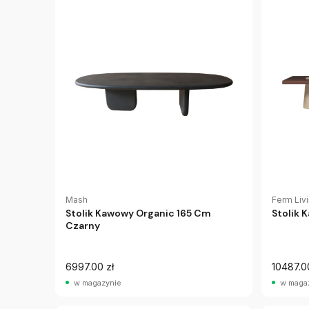
Mash
Ferm Liv
Stolik Kawowy Organic 165 Cm
Stolik 
Czarny
6997.00 zł
10487.0
w magazynie
w maga