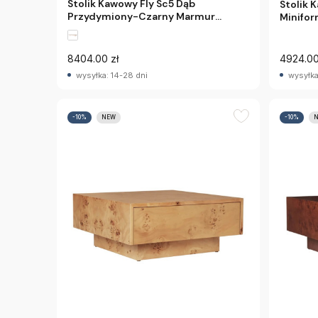
Stolik Kawowy Fly Sc5 Dąb
Stolik 
Przydymiony-Czarny Marmur
Minifo
Andtradition
8404.00 zł
4924.00
wysyłka: 14-28 dni
wysyłka
-10%
NEW
-10%