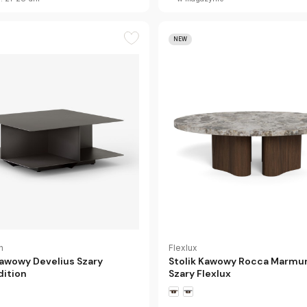
NEW
n
Flexlux
Kawowy Develius Szary
Stolik Kawowy Rocca Marmur
dition
Szary Flexlux