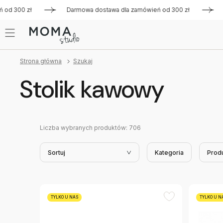
00 zł
Darmowa dostawa dla zamówień od 300 zł
Darmowa
Strona główna
Szukaj
Stolik kawowy
Liczba wybranych produktów:
706
Sortuj
Kategoria
Prod
TYLKO U NAS
TYLKO U N