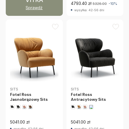
4793.40 zł
5326.00
-10%
Sprawdź
wysyłka: 42-56 dni
SITS
SITS
Fotel Ross
Fotel Ross
Jasnobrązowy Sits
Antracytowy Sits
5041.00 zł
5041.00 zł
wysyłka: 42-56 dni
wysyłka: 42-56 dni