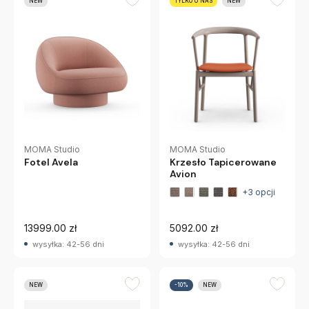
NEW
TYLKO U NAS
NEW
MOMA Studio
MOMA Studio
Fotel Avela
Krzesło Tapicerowane
Avion
+3 opcji
13999.00 zł
5092.00 zł
wysyłka: 42-56 dni
wysyłka: 42-56 dni
NEW
-10%
NEW