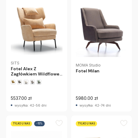
SITS
MOMA Studio
Fotel Alex Z
Fotel Milan
Zagłówkiem Wildflower
Nude Sits
+4 wariantów
5537.00 zł
5980.00 zł
wysyłka: 42-56 dni
wysyłka: 42-74 dni
TYLKO U NAS
-15%
TYLKO U NAS