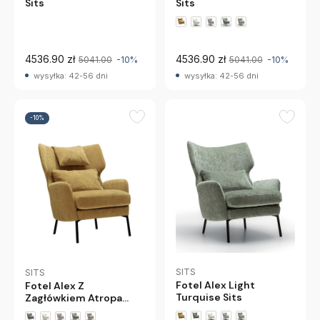
Sits
Sits
+4 wariantów
4536.90 zł
4536.90 zł
5041.00
-10%
5041.00
-10%
wysyłka: 42-56 dni
wysyłka: 42-56 dni
-10%
SITS
SITS
Fotel Alex Light
Fotel Alex Z
Turquise Sits
Zagłówkiem Atropa
Mustard Sits