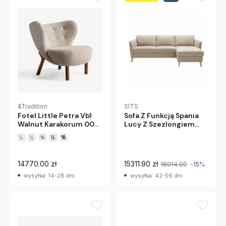
&Tradition
SITS
Fotel Little Petra Vb1
Sofa Z Funkcją Spania
Walnut Karakorum 003
Lucy Z Szezlongiem
Andtradition
Sits
+1 wariantów
14770.00 zł
15311.90 zł
18014.00
-15%
wysyłka: 14-28 dni
wysyłka: 42-56 dni