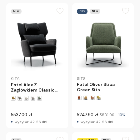
NEW
-10%
NEW
SITS
SITS
Fotel Oliver Stipa
Fotel Alex Z
Green Sits
Zagłówkiem Classic
Velvet Anthracite Sits
+4 wariantów
5537.00 zł
5247.90 zł
5831.00
-10%
wysyłka: 42-56 dni
wysyłka: 42-56 dni