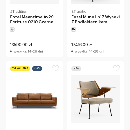
&Tradition
&Tradition
Fotel Meantime Av29
Fotel Muno Ln17 Wysoki
Ecriture 0210 Czarne
Z Podłokietnikami
Nogi Andtradition
Czarna Skóra Czarne
Nogi Andtradition
13590.00 zł
17416.00 zł
wysyłka: 14-28 dni
wysyłka: 14-28 dni
TYLKO U NAS
-10%
NEW