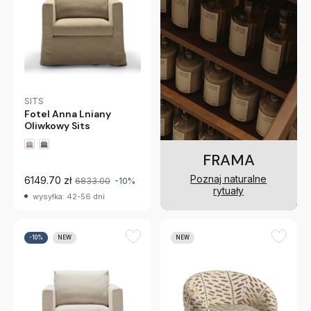
SITS
Fotel Anna Lniany
Oliwkowy Sits
FRAMA
Poznaj naturalne
6149.70 zł
6833.00
-10%
rytuały
wysyłka: 42-56 dni
-10%
NEW
NEW