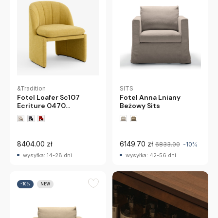
&Tradition
SITS
Fotel Loafer Sc107
Fotel Anna Lniany
Ecriture 0470
Beżowy Sits
Andtradition
8404.00 zł
6149.70 zł
6833.00
-10%
wysyłka: 14-28 dni
wysyłka: 42-56 dni
-10%
NEW