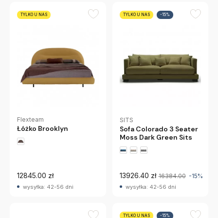
TYLKO U NAS
TYLKO U NAS
-15%
Flexteam
SITS
Łóżko Brooklyn
Sofa Colorado 3 Seater
Moss Dark Green Sits
12845.00 zł
13926.40 zł
16384.00
-15%
wysyłka: 42-56 dni
wysyłka: 42-56 dni
TYLKO U NAS
-15%