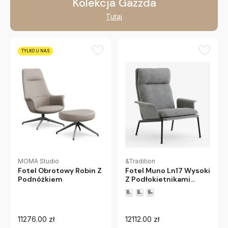
Kolekcja Gazzda
Tutaj
TYLKO U NAS
&Tradition
MOMA Studio
Fotel Muno Ln17 Wysoki
Fotel Obrotowy Robin Z
Z Podłokietnikami
Podnóżkiem
Hallingdal 0126 Czarne
Nogi Andtradition
11276.00 zł
12112.00 zł