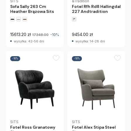
SITS
&Tradition
Sofa Sally 263 Cm
Fotel Rfh Rd8 Hallingdal
Heather Brązowa Sits
227 Andtradition
15613.20 zł
9454.00 zł
17348.00
-10%
wysyłka: 42-56 dni
wysyłka: 14-28 dni
-10%
-10%
SITS
SITS
Fotel Ross Granatowy
Fotel Alex Stipa Steel