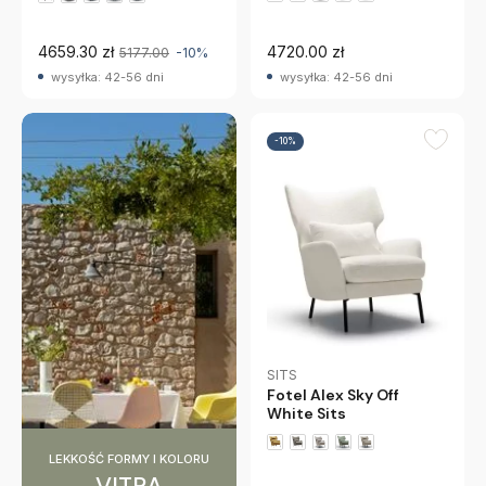
+4 wariantów
+4 wariantów
4659.30 zł
4720.00 zł
5177.00
-10%
wysyłka: 42-56 dni
wysyłka: 42-56 dni
-10%
SITS
Fotel Alex Sky Off
White Sits
LEKKOŚĆ FORMY I KOLORU
+4 wariantów
VITRA