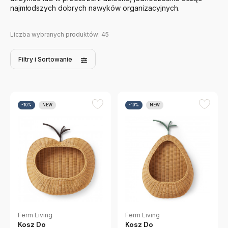
najmłodszych dobrych nawyków organizacyjnych.
Liczba wybranych produktów:
45
Filtry
i Sortowanie
-10%
NEW
-10%
NEW
Ferm Living
Ferm Living
Kosz Do
Kosz Do