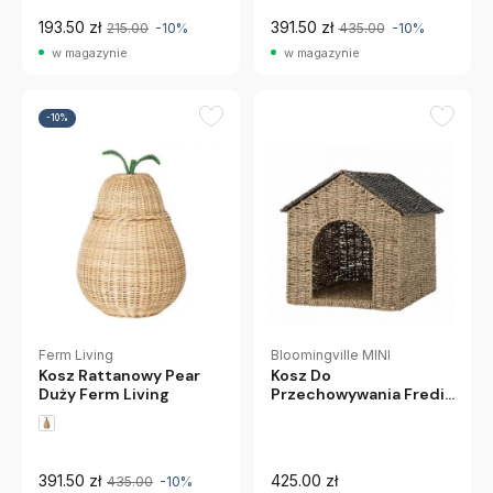
193.50 zł
391.50 zł
215.00
-10%
435.00
-10%
w magazynie
w magazynie
-10%
Bloomingville MINI
Ferm Living
Kosz Do
Kosz Rattanowy Pear
Przechowywania Fredie
Duży Ferm Living
Bloomingville Mini
391.50 zł
425.00 zł
435.00
-10%