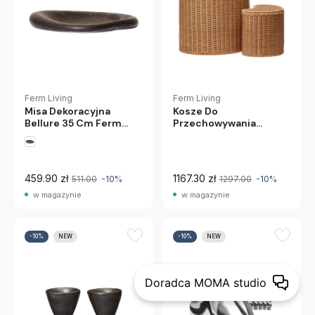
Ferm Living
Ferm Living
Misa Dekoracyjna
Kosze Do
Bellure 35 Cm Ferm
Przechowywania
Living
Willora 2 Szt. Ferm
Living
459.90 zł
1167.30 zł
511.00
-10%
1297.00
-10%
w magazynie
w magazynie
-10%
NEW
-10%
NEW
Doradca MOMA studio