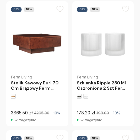
-10%
NEW
-10%
NEW
Ferm Living
Ferm Living
Stolik Kawowy Burl 70
Szklanka Ripple 250 Ml
Cm Brązowy Ferm
Oszroniona 2 Szt Ferm
Living
Living
3865.50 zł
178.20 zł
4295.00
-10%
198.00
-10%
w magazynie
w magazynie
-10%
NEW
-10%
NEW