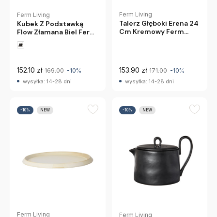
Ferm Living
Ferm Living
Talerz Głęboki Erena 24
Kubek Z Podstawką
Cm Kremowy Ferm
Flow Złamana Biel Ferm
Living
Living
152.10 zł
153.90 zł
169.00
-10%
171.00
-10%
wysyłka: 14-28 dni
wysyłka: 14-28 dni
-10%
NEW
-10%
NEW
Ferm Living
Ferm Living