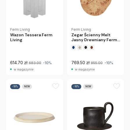
Ferm Living
Ferm Living
Zegar Ścienny Melt
Wazon Tessera Ferm
Jasny Drewniany Ferm
Living
Living
614.70 zł
769.50 zł
683.00
-10%
855.00
-10%
w magazynie
w magazynie
-10%
NEW
-10%
NEW