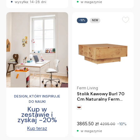
wysyłka: 14-28 dni
w magazynie
-10%
NEW
Ferm Living
Stolik Kawowy Burl 70
DESIGN, KTÓRY INSPIRUJE
Cm Naturalny Ferm
DO NAUKI
Living
Kup w
zestawie i
zyskaj -20%
3865.50 zł
4295.00
-10%
Kup teraz
w magazynie