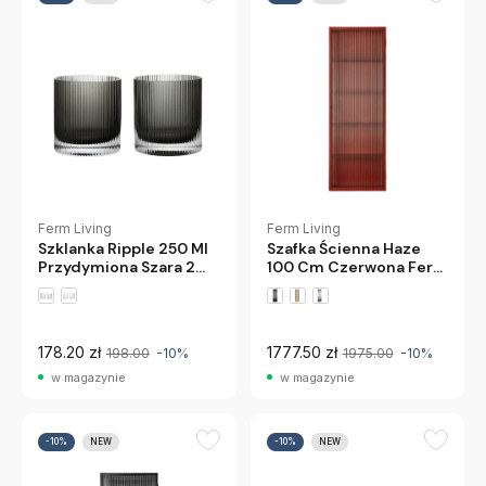
Ferm Living
Ferm Living
Szafka Ścienna Haze
Szklanka Ripple 250 Ml
100 Cm Czerwona Ferm
Przydymiona Szara 2
Living
Szt Ferm Living
178.20 zł
1777.50 zł
198.00
-10%
1975.00
-10%
w magazynie
w magazynie
-10%
NEW
-10%
NEW