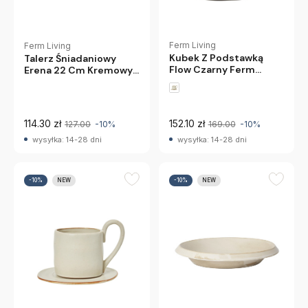
Ferm Living
Ferm Living
Kubek Z Podstawką
Talerz Śniadaniowy
Flow Czarny Ferm
Erena 22 Cm Kremowy
Living
Ferm Living
114.30 zł
152.10 zł
127.00
-10%
169.00
-10%
wysyłka: 14-28 dni
wysyłka: 14-28 dni
-10%
NEW
-10%
NEW