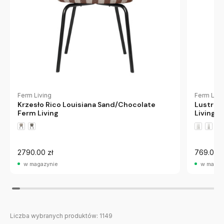
Ferm Living
Ferm Livi
Krzesło Rico Louisiana Sand/Chocolate
Lustro 
Ferm Living
Living
2790.00 zł
769.00 z
w magazynie
w magaz
Liczba wybranych produktów:
1149