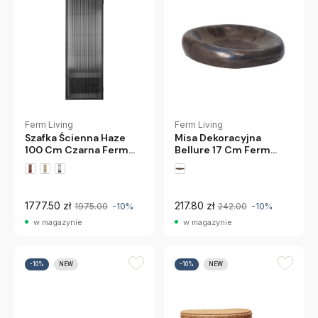
Ferm Living
Ferm Living
Misa Dekoracyjna
Szafka Ścienna Haze
Bellure 17 Cm Ferm
100 Cm Czarna Ferm
Living
Living
1777.50 zł
217.80 zł
1975.00
-10%
242.00
-10%
w magazynie
w magazynie
-10%
NEW
-10%
NEW