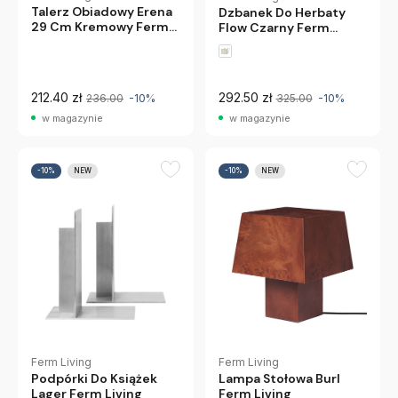
Talerz Obiadowy Erena
Dzbanek Do Herbaty
29 Cm Kremowy Ferm
Flow Czarny Ferm
Living
Living
212.40 zł
292.50 zł
236.00
-10%
325.00
-10%
w magazynie
w magazynie
-10%
NEW
-10%
NEW
Ferm Living
Ferm Living
Lampa Stołowa Burl
Podpórki Do Książek
Ferm Living
Lager Ferm Living