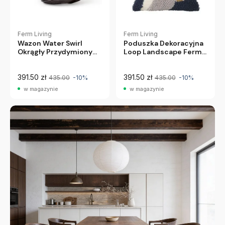
Ferm Living
Ferm Living
Wazon Water Swirl
Poduszka Dekoracyjna
Okrągły Przydymiony
Loop Landscape Ferm
Szary Ferm Living
Living
391.50 zł
391.50 zł
435.00
-10%
435.00
-10%
w magazynie
w magazynie