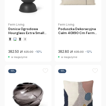
Ferm Living
Ferm Living
Donica Ogrodowa
Poduszka Dekoracyjna
Hourglass Extra Small
Calm 40X90 Cm Ferm
Czarna Ferm Living
Living
382.50 zł
382.80 zł
425.00
-10%
435.00
-12%
w magazynie
w magazynie
-10%
-10%