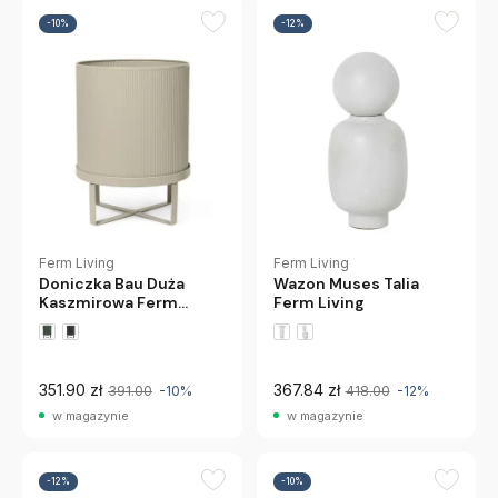
-10%
-12%
Ferm Living
Ferm Living
Wazon Muses Talia
Doniczka Bau Duża
Ferm Living
Kaszmirowa Ferm
Living
351.90 zł
367.84 zł
391.00
-10%
418.00
-12%
w magazynie
w magazynie
-12%
-10%