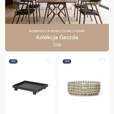
RZEMIOSŁO W NOWOCZESNEJ FORMIE
Kolekcja Gazzda
Tutaj
-10%
-10%