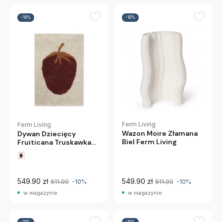
-10%
-10%
Ferm Living
Ferm Living
Wazon Moire Złamana
Dywan Dziecięcy
Biel Ferm Living
Fruiticana Truskawka
80X120 Cm Ferm Living
549.90 zł
549.90 zł
611.00
-10%
611.00
-10%
w magazynie
w magazynie
-10%
-10%