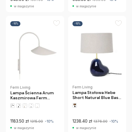
w magazynie
w magazynie
-10%
-10%
Ferm Living
Ferm Living
Lampa Stołowa Hebe
Lampa Ścienna Arum
Short Natural Blue Base
Kaszmirowa Ferm
Ferm Living
Living
+1 wariantów
1183.50 zł
1238.40 zł
1315.00
-10%
1376.00
-10%
w magazynie
w magazynie