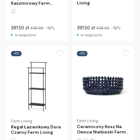
Living
Kaszmirowy Ferm
Living
391.50 zł
391.50 zł
435.00
-10%
435.00
-10%
w magazynie
w magazynie
-10%
-10%
Ferm Living
Ferm Living
Ceramiczny Kosz Na
Regał Łazienkowy Dora
Owoce Niebieski Ferm
Czarny Ferm Living
Living