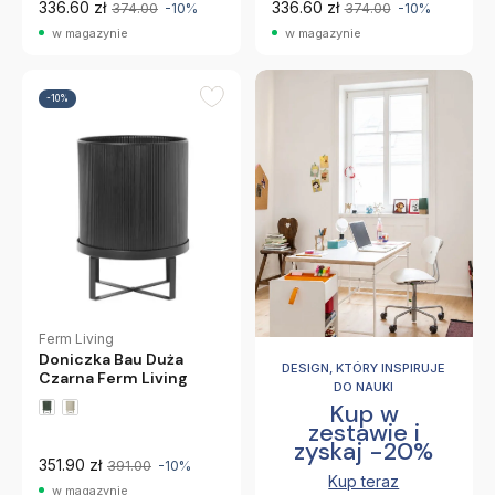
336.60 zł
336.60 zł
374.00
-10%
374.00
-10%
w magazynie
w magazynie
-10%
Ferm Living
Doniczka Bau Duża
DESIGN, KTÓRY INSPIRUJE
Czarna Ferm Living
DO NAUKI
Kup w
zestawie i
zyskaj -20%
351.90 zł
391.00
-10%
Kup teraz
w magazynie