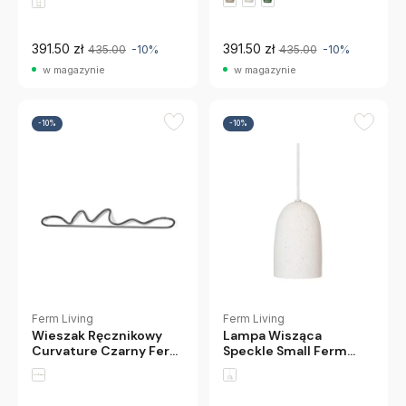
391.50 zł
391.50 zł
435.00
-10%
435.00
-10%
w magazynie
w magazynie
-10%
-10%
Ferm Living
Ferm Living
Wieszak Ręcznikowy
Lampa Wisząca
Curvature Czarny Ferm
Speckle Small Ferm
Living
Living