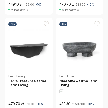
449.10 zł
470.70 zł
499.00
-10%
523.00
-10%
w magazynie
w magazynie
-10%
-10%
Ferm Living
Ferm Living
Półka Fracture Czarna
Misa Alza Czarna Ferm
Ferm Living
Living
470.70 zł
483.30 zł
523.00
-10%
537.00
-10%