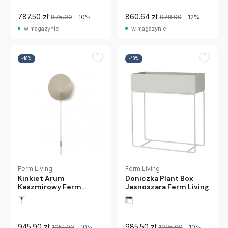
787.50 zł
860.64 zł
875.00
-10%
978.00
-12%
w magazynie
w magazynie
-10%
-10%
Ferm Living
Ferm Living
Doniczka Plant Box
Kinkiet Arum
Jasnoszara Ferm Living
Kaszmirowy Ferm
Living
945.90 zł
985.50 zł
1051.00
-10%
1095.00
-10%