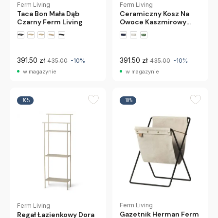
Ferm Living
Ferm Living
Ceramiczny Kosz Na
Taca Bon Mała Dąb
Owoce Kaszmirowy
Czarny Ferm Living
Ferm Living
+1 wariantów
391.50 zł
391.50 zł
435.00
-10%
435.00
-10%
w magazynie
w magazynie
-10%
-10%
Ferm Living
Ferm Living
Gazetnik Herman Ferm
Regał Łazienkowy Dora