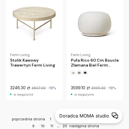
Ferm Living
Ferm Living
Szukasz inspiracji?
Stolik Kawowy
Pufa Rico 60 Cm Boucle
Trawertyn Ferm Living
Złamana Biel Ferm
COTYGODNIOWA DAWKA INSPIRACJI I WYJĄTKOWYCH PROMOCJI
Living
W NASZYM NEWSLETTERZE. ODBIERZ KOD 50 ZŁ NA ZAKUPY
POWYŻEJ 500 ZŁ
3246.30 zł
3599.10 zł
3607.00
-10%
3999.00
-10%
w magazynie
w magazynie
DOŁĄCZ
Dołączając do nas wyrażasz zgodnę na otrzymywanie newslettera
Doradca MOMA studio
z inspiracjami, nowościami i promocjami.
(więcej)
6
poprzednia strona
1
2
3
4
5
7
8
...
9
10
11
20
następna strona