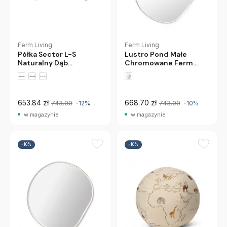
Ferm Living
Ferm Living
Lustro Pond Małe
Półka Sector L-S
Chromowane Ferm
Naturalny Dąb
Living
Polerowany Mosiądz
Ferm Living
653.84 zł
668.70 zł
743.00
-12%
743.00
-10%
w magazynie
w magazynie
-10%
-10%