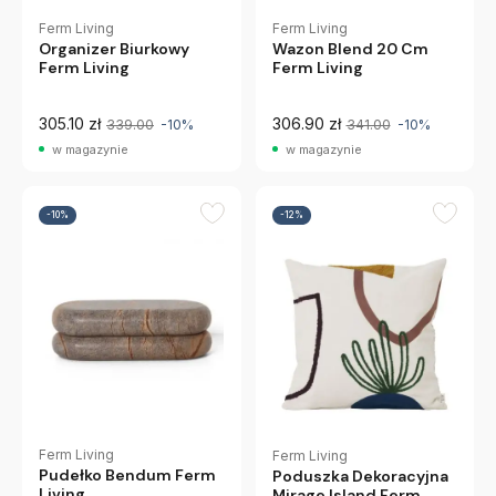
Ferm Living
Ferm Living
Wazon Blend 20 Cm
Organizer Biurkowy
Ferm Living
Ferm Living
305.10 zł
306.90 zł
339.00
-10%
341.00
-10%
w magazynie
w magazynie
-10%
-12%
Ferm Living
Ferm Living
Pudełko Bendum Ferm
Poduszka Dekoracyjna
Living
Mirage Island Ferm