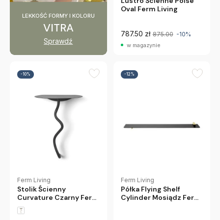
Lustro Ścienne Poise
Oval Ferm Living
LEKKOŚĆ FORMY I KOLORU
VITRA
787.50 zł
875.00
-10%
Sprawdź
w magazynie
-10%
-12%
Ferm Living
Ferm Living
Stolik Ścienny
Półka Flying Shelf
Curvature Czarny Ferm
Cylinder Mosiądz Ferm
Living
Living