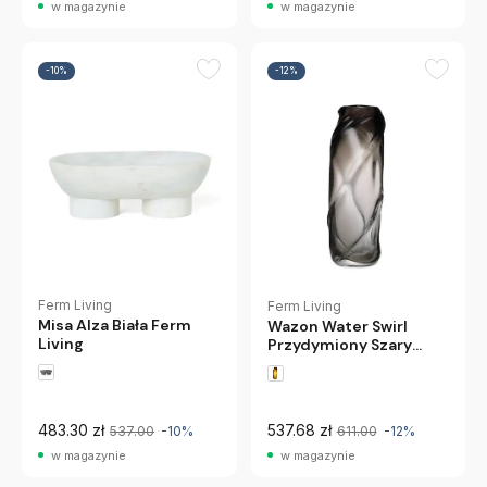
w magazynie
w magazynie
-10%
-12%
Ferm Living
Ferm Living
Misa Alza Biała Ferm
Wazon Water Swirl
Living
Przydymiony Szary
Ferm Living
483.30 zł
537.68 zł
537.00
-10%
611.00
-12%
w magazynie
w magazynie