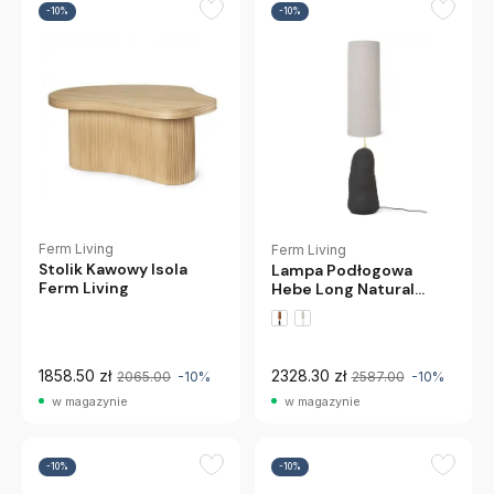
-10%
-10%
Ferm Living
Ferm Living
Stolik Kawowy Isola
Lampa Podłogowa
Ferm Living
Hebe Long Natural
Black Base Ferm Living
1858.50 zł
2328.30 zł
2065.00
-10%
2587.00
-10%
w magazynie
w magazynie
-10%
-10%