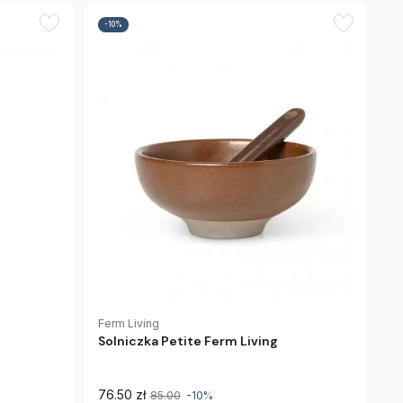
-10%
Ferm Living
Solniczka Petite Ferm Living
76.50 zł
85.00
-10%