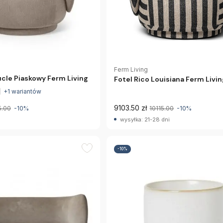
Ferm Living
ucle Piaskowy Ferm Living
Fotel Rico Louisiana Ferm Livi
+1 wariantów
9103.50 zł
5.00
-10%
10115.00
-10%
wysyłka: 21-28 dni
-10%