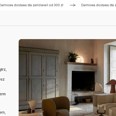
dostawa dla zamówień od 300 zł
Darmowa dostawa dla zamówie
trz,
esz
u
Ferm
ern,