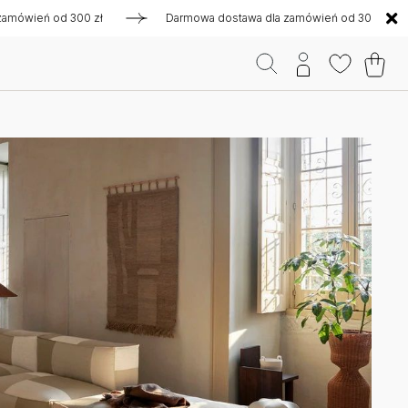
ń od 300 zł
Darmowa dostawa dla zamówień od 300 zł
D