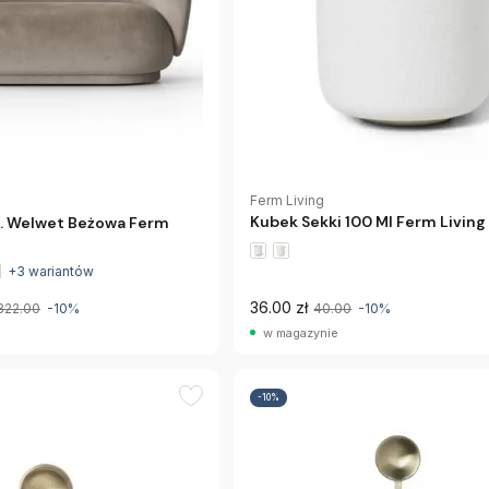
Ferm Living
Kubek Sekki 100 Ml Ferm Living
s. Welwet Beżowa Ferm
+3 wariantów
36.00 zł
322.00
-10%
40.00
-10%
w magazynie
-10%