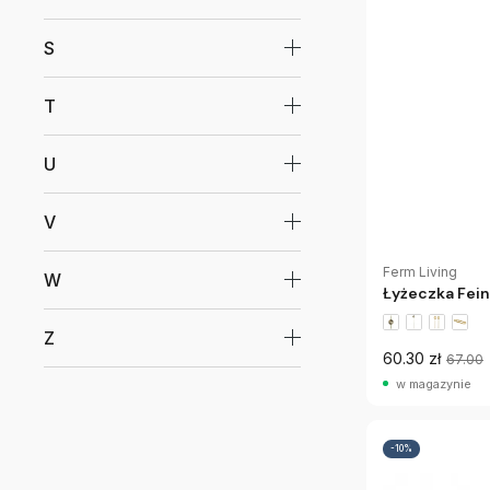
S
T
U
V
Ferm Living
W
Łyżeczka Fein
Z
60.30 zł
67.00
w magazynie
-10%