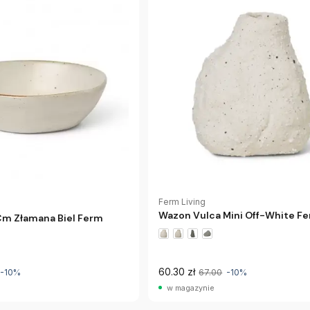
Ferm Living
Wazon Vulca Mini Off-White Fe
Cm Złamana Biel Ferm
60.30 zł
-10%
67.00
-10%
w magazynie