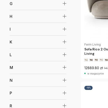
G
H
I
K
Ferm Living
Sofa Rico 2 O
Living
L
M
12889.80 zł
14
w magazynie
N
-10%
P
R