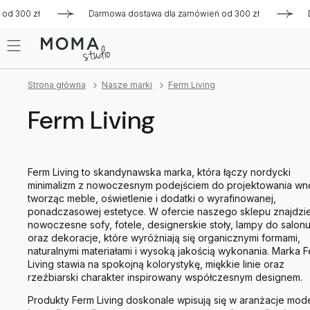
0 zł
Darmowa dostawa dla zamówień od 300 zł
Darmowa 
Strona główna
Nasze marki
Ferm Living
Ferm Living
Ferm Living to skandynawska marka, która łączy nordycki
minimalizm z nowoczesnym podejściem do projektowania wnę
tworząc meble, oświetlenie i dodatki o wyrafinowanej,
ponadczasowej estetyce. W ofercie naszego sklepu znajdzi
nowoczesne sofy, fotele, designerskie stoły, lampy do salon
oraz dekoracje, które wyróżniają się organicznymi formami,
naturalnymi materiałami i wysoką jakością wykonania. Marka 
Living stawia na spokojną kolorystykę, miękkie linie oraz
rzeźbiarski charakter inspirowany współczesnym designem.
Produkty Ferm Living doskonale wpisują się w aranżacje mod