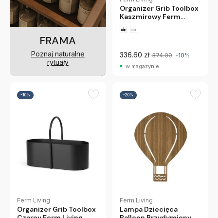
Organizer Grib Toolbox
Kaszmirowy Ferm
Living
FRAMA
Poznaj naturalne
336.60 zł
374.00
-10%
rytuały
w magazynie
-10%
-20%
Ferm Living
Ferm Living
Lampa Dziecięca
Organizer Grib Toolbox
Balloon Przydymiony
Czarny Ferm Living