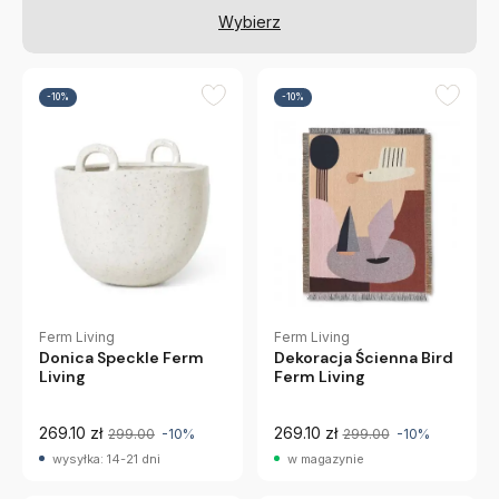
Wybierz
-10%
-10%
Ferm Living
Ferm Living
Donica Speckle Ferm
Dekoracja Ścienna Bird
Living
Ferm Living
269.10 zł
269.10 zł
299.00
-10%
299.00
-10%
wysyłka: 14-21 dni
w magazynie