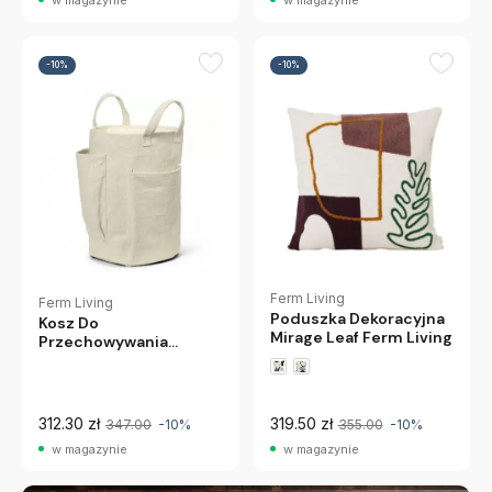
w magazynie
w magazynie
-10%
-10%
Ferm Living
Ferm Living
Poduszka Dekoracyjna
Kosz Do
Mirage Leaf Ferm Living
Przechowywania
Pocket Ferm Living
312.30 zł
319.50 zł
347.00
-10%
355.00
-10%
w magazynie
w magazynie