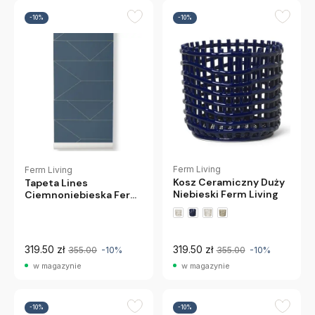
-10%
-10%
Ferm Living
Ferm Living
Kosz Ceramiczny Duży
Tapeta Lines
Niebieski Ferm Living
Ciemnoniebieska Ferm
Living
319.50 zł
319.50 zł
355.00
-10%
355.00
-10%
w magazynie
w magazynie
-10%
-10%