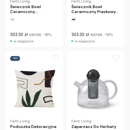
Ferm Living
Ferm Living
Świecznik Bowl
Świecznik Bowl
Ceramiczny
Ceramiczny Piaskowy
Ciemnoszary Ferm
Ferm Living
Living
303.30 zł
303.30 zł
337.00
-10%
337.00
-10%
w magazynie
w magazynie
-10%
Ferm Living
Ferm Living
Poduszka Dekoracyjna
Zaparzacz Do Herbaty