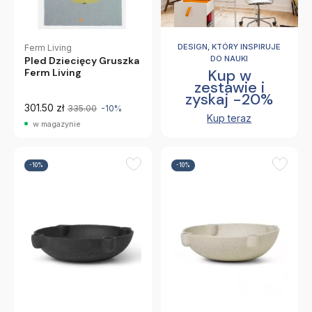
DESIGN, KTÓRY INSPIRUJE
Ferm Living
DO NAUKI
Pled Dziecięcy Gruszka
Kup w
Ferm Living
zestawie i
zyskaj -20%
301.50 zł
335.00
-10%
Kup teraz
w magazynie
-10%
-10%