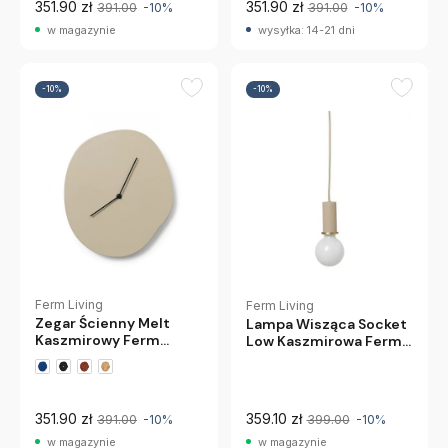
351.90 zł
351.90 zł
391.00
-10%
391.00
-10%
w magazynie
wysyłka: 14-21 dni
-10%
-10%
Ferm Living
Ferm Living
Zegar Ścienny Melt
Lampa Wisząca Socket
Kaszmirowy Ferm
Low Kaszmirowa Ferm
Living
Living
351.90 zł
359.10 zł
391.00
-10%
399.00
-10%
w magazynie
w magazynie