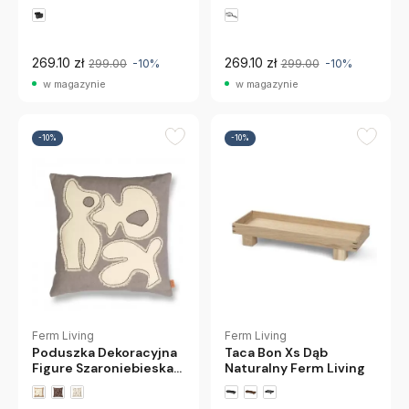
Kaszmirowy Ferm
Living
269.10 zł
269.10 zł
299.00
-10%
299.00
-10%
w magazynie
w magazynie
-10%
-10%
Ferm Living
Ferm Living
Poduszka Dekoracyjna
Taca Bon Xs Dąb
Figure Szaroniebieska
Naturalny Ferm Living
Ferm Living