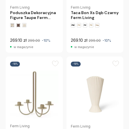
Ferm Living
Ferm Living
Poduszka Dekoracyjna
Taca Bon Xs Dąb Czarny
Figure Taupe Ferm
Ferm Living
Living
+1 wariantów
269.10 zł
269.10 zł
299.00
-10%
299.00
-10%
w magazynie
w magazynie
-10%
-10%
Ferm Living
Ferm Living