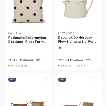
Ferm Living
Ferm Living
Dzbanek Do Herbaty
Poduszka Dekoracyjna
Flow Złamana Biel Ferm
Dot Sand-Black Ferm
Living
Living
291.60 zł
292.50 zł
324.00
-10%
325.00
-10%
w magazynie
wysyłka: 14-28 dni
-10%
-10%