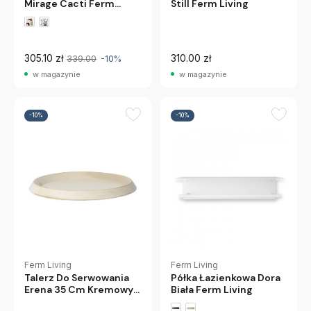
Mirage Cacti Ferm
Still Ferm Living
Living
305.10 zł
310.00 zł
339.00
-10%
w magazynie
w magazynie
-10%
-10%
Ferm Living
Ferm Living
Talerz Do Serwowania
Półka Łazienkowa Dora
Erena 35 Cm Kremowy
Biała Ferm Living
Ferm Living