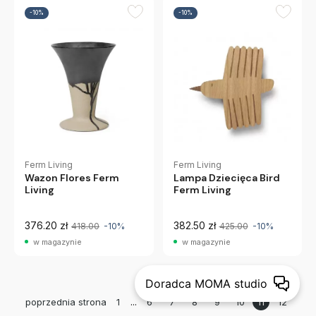
-10%
-10%
Ferm Living
Ferm Living
Wazon Flores Ferm
Lampa Dziecięca Bird
Living
Ferm Living
376.20 zł
382.50 zł
418.00
-10%
425.00
-10%
w magazynie
w magazynie
Doradca MOMA studio
...
11
poprzednia strona
1
6
7
8
9
10
12