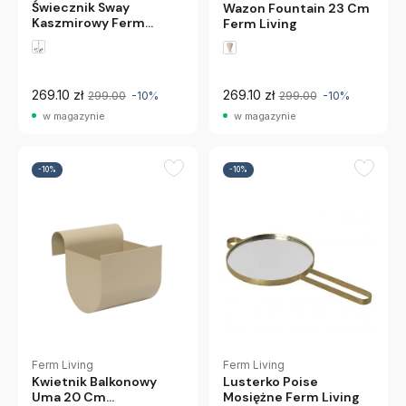
Świecznik Sway
Wazon Fountain 23 Cm
Kaszmirowy Ferm
Ferm Living
Living
269.10 zł
269.10 zł
299.00
-10%
299.00
-10%
w magazynie
w magazynie
-10%
-10%
Ferm Living
Ferm Living
Lusterko Poise
Kwietnik Balkonowy
Mosiężne Ferm Living
Uma 20 Cm