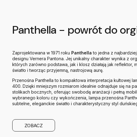
Panthella - powrót do org
Zaprojektowana w 1971 roku
Panthella
to jedna z najbardzie
designu Vernera Pantona. Jej unikalny charakter wynika z or
których zarówno podstawa, jak i klosz działają jak reflektor,
światło i tworząc przyjemną, nastrojową aurę.
Przenośna Panthella to kompaktowa interpretacja kultowej la
400. Dzięki mniejszym rozmiarom idealnie odnajduje się na p
stolikach bocznych, oferując swobodę aranżacji i pełną mobi
wybranego koloru czy wykończenia, lampa przenośna Panthe
subtelne, eleganckie światło i charakterystyczny styl duńskie
ZOBACZ