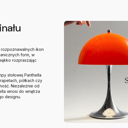
inału
j rozpoznawalnych ikon
ganicznych form, w
 miękko rozpraszając
mpy stołowej Panthella
arapetach, półkach czy
lność. Niezależnie od
lla wnosi do wnętrza
go designu.