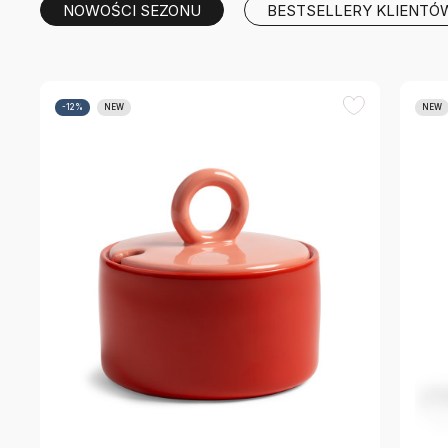
NOWOŚCI SEZONU
BESTSELLERY KLIENTÓ
-12%
NEW
NEW