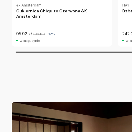
&k Amsterdam
HAY
Cukiernica Chiquito Czerwona &K
Dzba
Amsterdam
95.92 zł
242.
109.00
-12%
w magazynie
w m