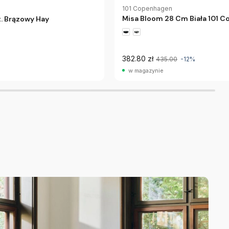
101 Copenhagen
Misa Bloom 28 Cm Biała 101 
t. Brązowy Hay
382.80 zł
435.00
-12%
w magazynie