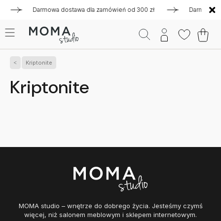
Darmowa dostawa dla zamówień od 300 zł
Darmowa dost
Kriptonite
Kriptonite
MOMA studio – wnętrze do dobrego życia. Jesteśmy czymś
więcej, niż salonem meblowym i sklepem internetowym.