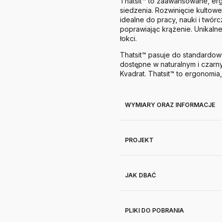
Thatsit™ to zaawansowane, er
siedzenia. Rozwinięcie kultow
idealne do pracy, nauki i twór
poprawiając krążenie. Unikaln
łokci.
Thatsit™ pasuje do standardow
dostępne w naturalnym i czarny
Kvadrat. Thatsit™ to ergonomia
WYMIARY ORAZ INFORMACJE
PROJEKT
JAK DBAĆ
PLIKI DO POBRANIA