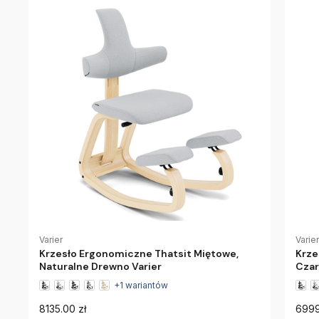
Varier
Varier
Krzesło Ergonomiczne Thatsit Miętowe,
Krze
Naturalne Drewno Varier
Czar
+1 wariantów
8135.00 zł
6999