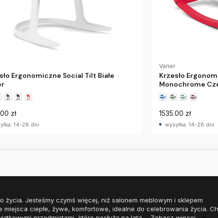
Varier
sło Ergonomiczne Social Tilt Białe
Krzesło Ergonomi
er
Monochrome Cze
00 zł
1535.00 zł
yłka: 14-28 dni
wysyłka: 14-28 dni
o życia. Jesteśmy czymś więcej, niż salonem meblowym i sklepem
e miejsca ciepłe, żywe, komfortowe, idealne do celebrowania życia. 
yjątkowymi przedmiotami, które posłużą na lata.
Zobacz więcej