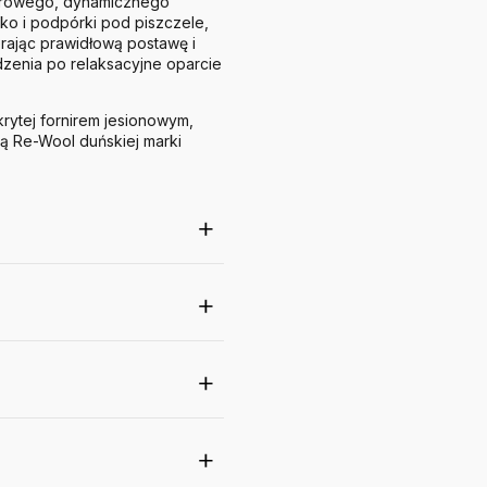
zdrowego, dynamicznego
ko i podpórki pod piszczele,
erając prawidłową postawę i
dzenia po relaksacyjne oparcie
rytej fornirem jesionowym,
ną Re-Wool duńskiej marki