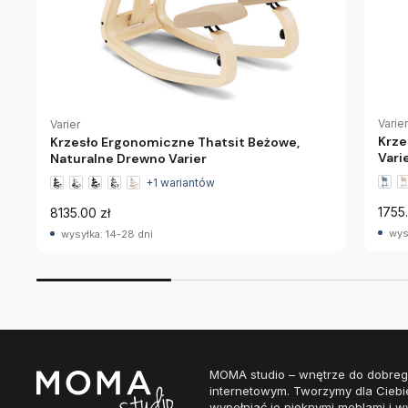
Varier
Varier
Krze
Krzesło Ergonomiczne Thatsit Beżowe,
Vari
Naturalne Drewno Varier
+1 wariantów
1755.
8135.00 zł
wys
wysyłka: 14-28 dni
MOMA studio – wnętrze do dobreg
internetowym. Tworzymy dla Ciebi
wypełniać je pięknymi meblami i w