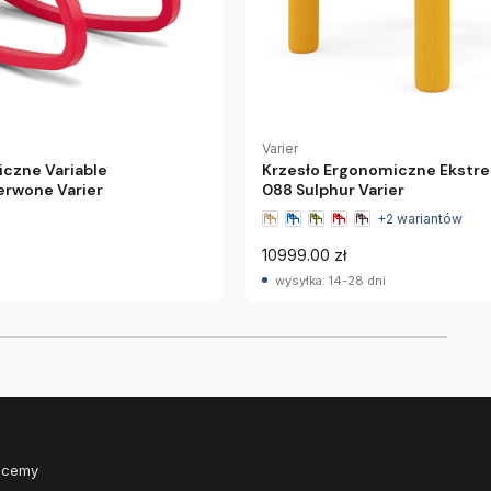
Varier
czne Variable
Krzesło Ergonomiczne Ekstre
rwone Varier
088 Sulphur Varier
+2 wariantów
10999.00 zł
wysyłka: 14-28 dni
Chcemy