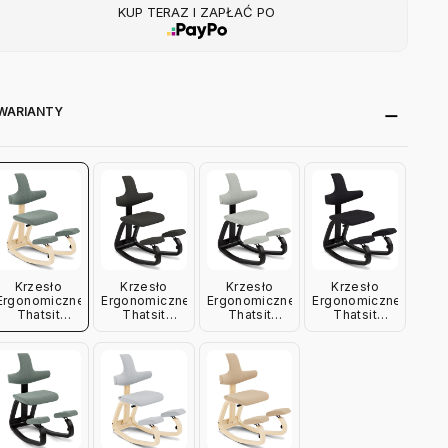
KUP TERAZ I ZAPŁAĆ PO
WARIANTY
Krzesło
Krzesło
Krzesło
Krzesło
Ergonomiczne
Ergonomiczne
Ergonomiczne
Ergonomiczne
Thatsit
Thatsit
Thatsit
Thatsit
Petrol,
Antracytowe,
Jasnoszare,
Ciemnoszare,
Naturalne
Czarne
Czarne
Czarne
Drewno
Drewno
Drewno
Drewno
Varier
Varier
Varier
Varier