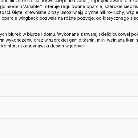
gonomiczne krzesło norweskiej marki Varier, zaprojektowane dla 
ego modelu Variable™, oferuje regulowane oparcie, szerokie siedzis
czości. Gięte, drewniane płozy umożliwiają płynne mikro-ruchy, wspi
e oparcie wingback pozwala na różne pozycje; od klasycznego sie
ych biurek w biurze i domu. Wykonane z trwałej sklejki bukowej pok
m wykończeniu oraz w szerokiej gamie tkanin, m.in. wełnianą tkani
, komfort i skandynawski design w jednym.