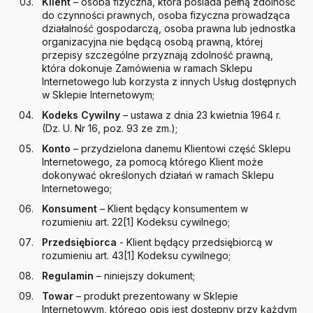
Klient
– osoba fizyczna, która posiada pełną zdolność
do czynności prawnych, osoba fizyczna prowadząca
działalność gospodarczą, osoba prawna lub jednostka
organizacyjna nie będącą osobą prawną, której
przepisy szczególne przyznają zdolność prawną,
która dokonuje Zamówienia w ramach Sklepu
Internetowego lub korzysta z innych Usług dostępnych
w Sklepie Internetowym;
Kodeks Cywilny
– ustawa z dnia 23 kwietnia 1964 r.
(Dz. U. Nr 16, poz. 93 ze zm.);
Konto
– przydzielona danemu Klientowi część Sklepu
Internetowego, za pomocą którego Klient może
dokonywać określonych działań w ramach Sklepu
Internetowego;
Konsument
– Klient będący konsumentem w
rozumieniu art. 22[1] Kodeksu cywilnego;
Przedsiębiorca
- Klient będący przedsiębiorcą w
rozumieniu art. 43[1] Kodeksu cywilnego;
Regulamin
– niniejszy dokument;
Towar
– produkt prezentowany w Sklepie
Internetowym, którego opis jest dostępny przy każdym