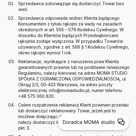
Sprzedawca zobowiązuje się dostarczyć Towar bez
wad.
Sprzedawca odpowiada wobec Klienta będącego
Konsumentem z tytułu rękojmi za wady na zasadach
określonych w art. 556 – 576 Kodeksu Cywilnego. W
stosunku do Klientów będących Przedsiębiorcami
rękojmia zostaje wyłączona. W przypadku Towarów
używanych, zgodnie z art. 568 § 1 Kodeksu Cywilnego,
okres rękojmi wynosi 1 rok.
Reklamacje, wynikające z naruszenia praw Klienta
gwarantowanych prawnie lub na podstawie niniejszego
Regulaminu, należy kierować na adres MOMA STUDIO
SPÓŁKA Z OGRANICZONĄ ODPOWIEDZIALNOŚCIĄ, ul.
Okrąg 2/3, 00-423 Warszawa, na adres poczty
elektronicznej: info@momastudio.pl, numer telefonu
+48 575 060 820.
Celem rozpatrzenia reklamacji Klient powinien przesłać
lub dostarczyć reklamowany Towar, jeżeli jest to
możliwe dołączając do niego dowód zakupu. Towar
Doradca MOMA studio
należy dostarczyć lub przesłać na adres wskazany w
pkt. 3.