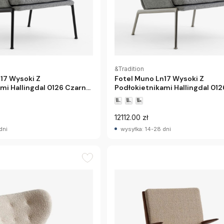
&Tradition
17 Wysoki Z
Fotel Muno Ln17 Wysoki Z
mi Hallingdal 0126 Czarne
Podłokietnikami Hallingdal 012
tion
Chromowane Nogi Andtraditio
12112.00 zł
dni
wysyłka: 14-28 dni