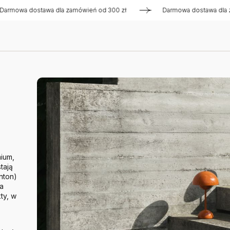
dostawa dla zamówień od 300 zł
Darmowa dostawa dla zamówi
ium,
tają
nton)
wa
ty, w