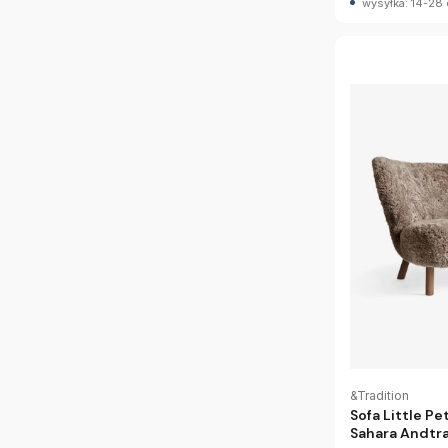
wysyłka: 14-28 
&Tradition
Sofa Little P
Sahara Andtra