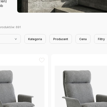
 len)
ób
produktów:
691
Kategoria
Producent
Cena
Filtry