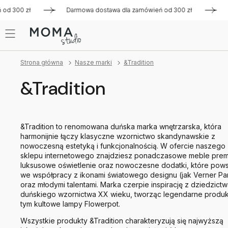
0 zł
Darmowa dostawa dla zamówień od 300 zł
Darmowa 
Strona główna
Nasze marki
&Tradition
&Tradition
&Tradition to renomowana duńska marka wnętrzarska, która
harmonijnie łączy klasyczne wzornictwo skandynawskie z
nowoczesną estetyką i funkcjonalnością. W ofercie naszego
sklepu internetowego znajdziesz ponadczasowe meble prem
luksusowe oświetlenie oraz nowoczesne dodatki, które pows
we współpracy z ikonami światowego designu (jak Verner Pa
oraz młodymi talentami. Marka czerpie inspirację z dziedzict
duńskiego wzornictwa XX wieku, tworząc legendarne produk
tym kultowe lampy Flowerpot.
Wszystkie produkty &Tradition charakteryzują się najwyższą