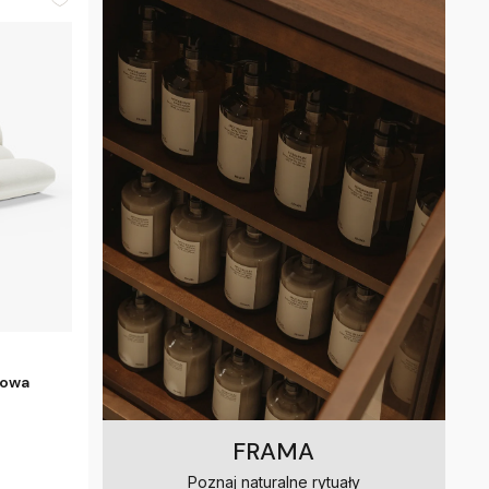
żowa
FRAMA
Poznaj naturalne rytuały