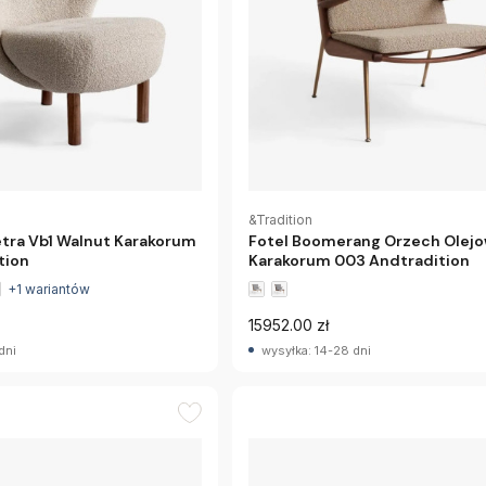
&Tradition
Petra Vb1 Walnut Karakorum
Fotel Boomerang Orzech Olej
tion
Karakorum 003 Andtradition
+1 wariantów
15952.00 zł
dni
wysyłka: 14-28 dni