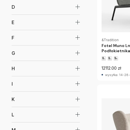
D
E
F
&Tradition
Fotel Muno Ln
Podłokietnika
G
Nogi Andtradi
H
12112.00 zł
wysyłka: 14-28 
I
K
L