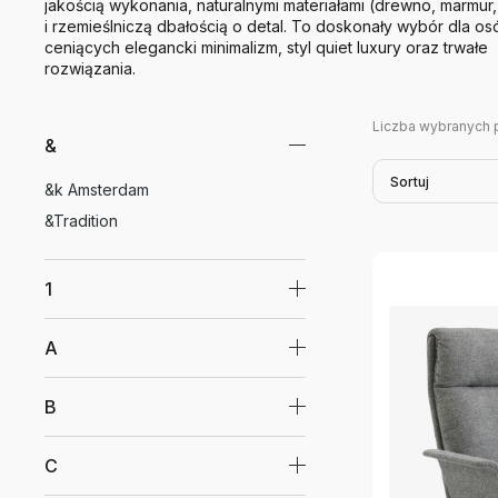
jakością wykonania, naturalnymi materiałami (drewno, marmur,
i rzemieślniczą dbałością o detal. To doskonały wybór dla os
ceniących elegancki minimalizm, styl quiet luxury oraz trwałe
rozwiązania.
Liczba wybranych 
&
Sortuj
&k Amsterdam
&Tradition
1
A
B
C