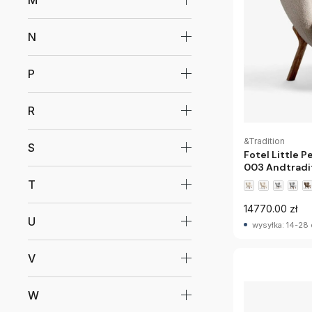
M
N
P
R
&Tradition
S
Fotel Little 
003 Andtradi
T
14770.00 zł
U
wysyłka: 14-28 
V
W