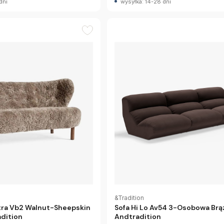
dni
wysyłka: 14-28 dni
&Tradition
etra Vb2 Walnut-Sheepskin
Sofa Hi Lo Av54 3-Osobowa Br
dition
Andtradition