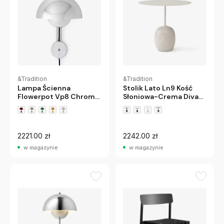
&Tradition
&Tradition
Stolik Lato Ln9 Kość
Lampa Ścienna
Słoniowa-Crema Diva
Flowerpot Vp8 Chrome
Marble Andtradition
Andtradition
+3 wariantów
2221.00 zł
2242.00 zł
w magazynie
w magazynie