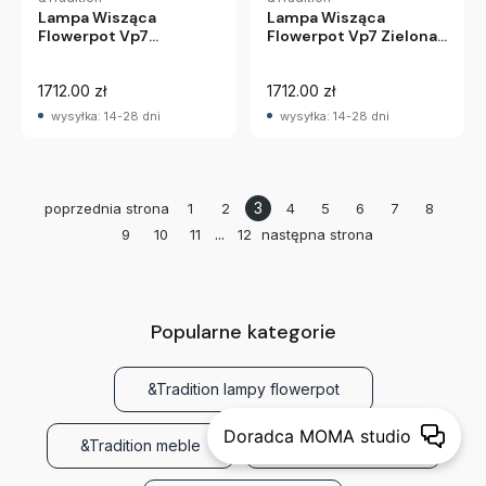
Lampa Wisząca
Lampa Wisząca
Flowerpot Vp7
Flowerpot Vp7 Zielona
Jasnoszara Matowa
Andtradition
Andtradition
1712.00 zł
1712.00 zł
wysyłka: 14-28 dni
wysyłka: 14-28 dni
3
poprzednia strona
1
2
4
5
6
7
8
...
9
10
11
12
następna strona
Popularne kategorie
&Tradition lampy flowerpot
Doradca MOMA studio
&Tradition meble
&Tradition krzesła