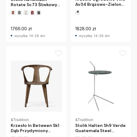
Av34 Brązowo-Zielone
Rotate Sc73 Śliwkowy
Andtradition
Andtradition
+1 wariantów
1766.00 zł
1828.00 zł
wysyłka: 14-28 dni
wysyłka: 14-28 dni
&Tradition
&Tradition
Krzesło In Between Sk1
Stolik Halten Sh9 Verde
Dąb Przydymiony
Guatemala Steel
Andtradition
Andtradition