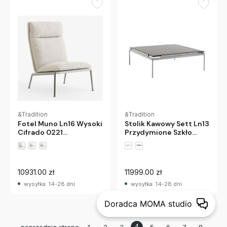
&Tradition
&Tradition
Fotel Muno Ln16 Wysoki
Stolik Kawowy Sett Ln13
Cifrado 0221
Przydymione Szkło
Chromowane Nogi
Andtradition
Andtradition
10931.00 zł
11999.00 zł
wysyłka: 14-28 dni
wysyłka: 14-28 dni
Doradca MOMA studio
4
poprzednia strona
1
2
3
5
6
7
8