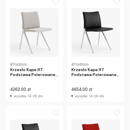
&Tradition
&Tradition
Krzesło Kape If7
Krzesło Kape If7
Podstawa Polerowane
Podstawa Polerowane
Aluminium - Tapicerka
Aluminium - Tapicerka
Noble Leather
Clay 0003 &Tradition
&Tradition
4262.00 zł
4654.00 zł
wysyłka: 14-28 dni
wysyłka: 14-28 dni