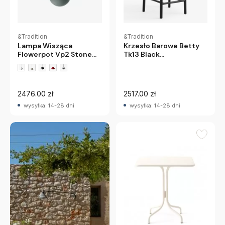
&Tradition
&Tradition
Lampa Wisząca
Krzesło Barowe Betty
Flowerpot Vp2 Stone
Tk13 Black
Blue Andtradition
Andtradition
+3 wariantów
2476.00 zł
2517.00 zł
wysyłka: 14-28 dni
wysyłka: 14-28 dni