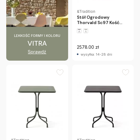
&Tradition
Stół Ogrodowy
Thorvald Sc97 Kość
Słoniowa Andtradition
LEKKOŚĆ FORMY I KOLORU
VITRA
2578.00 zł
Sprawdź
wysyłka: 14-28 dni