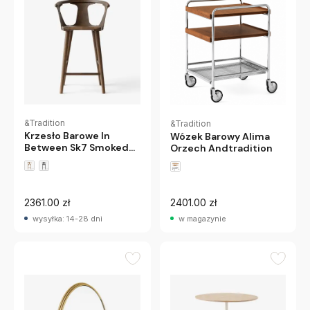
&Tradition
&Tradition
Krzesło Barowe In
Wózek Barowy Alima
Between Sk7 Smoked
Orzech Andtradition
Oak Andtradition
2361.00 zł
2401.00 zł
wysyłka: 14-28 dni
w magazynie