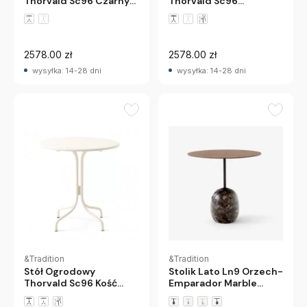
Thorvald Sc96 Czarny
Thorvald Sc96
Andtradition
Brązowo-Zielony
Andtradition
2578.00 zł
2578.00 zł
wysyłka: 14-28 dni
wysyłka: 14-28 dni
&Tradition
&Tradition
Stół Ogrodowy
Stolik Lato Ln9 Orzech-
Thorvald Sc96 Kość
Emparador Marble
Słoniowa Andtradition
Andtradition