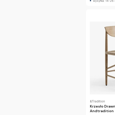
wysyłka: 14-28 
&Tradition
Krzesło Draw
Andtradition