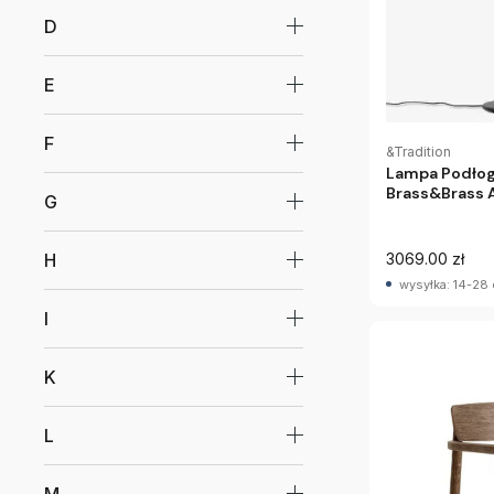
D
E
F
&Tradition
Lampa Podłog
Brass&Brass 
G
H
3069.00 zł
wysyłka: 14-28 
I
K
L