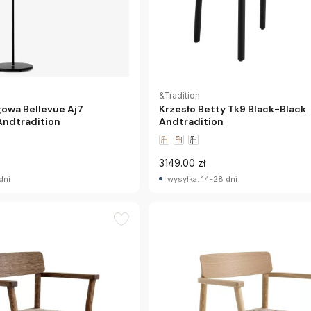
&Tradition
owa Bellevue Aj7
Krzesło Betty Tk9 Black-Black
Andtradition
Andtradition
3149.00 zł
dni
wysyłka: 14-28 dni