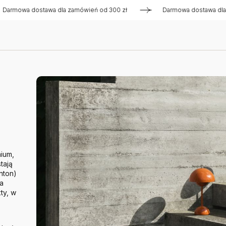
a dostawa dla zamówień od 300 zł
Darmowa dostawa dla zamów
ium,
tają
nton)
wa
ty, w