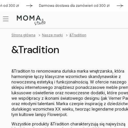
300 zł
Darmowa dostawa dla zamówień od 300 zł
Darmow
Strona główna
Nasze marki
&Tradition
&Tradition
&Tradition to renomowana duńska marka wnętrzarska, która
harmonijnie łączy klasyczne wzornictwo skandynawskie z
nowoczesną estetyką i funkcjonalnością. W ofercie naszego
sklepu internetowego znajdziesz ponadczasowe meble prem
luksusowe oświetlenie oraz nowoczesne dodatki, które pows
we współpracy z ikonami światowego designu (jak Verner Pa
oraz młodymi talentami. Marka czerpie inspirację z dziedzict
duńskiego wzornictwa XX wieku, tworząc legendarne produk
tym kultowe lampy Flowerpot.
Wszystkie produkty &Tradition charakteryzują się najwyższą