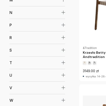
M
N
P
R
&Tradition
S
Krzesło Bett
Andtradition
T
3149.00 zł
U
wysyłka: 14-28 
V
W