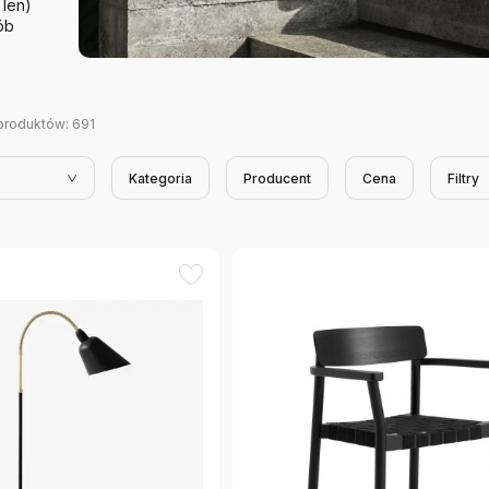
 len)
ób
produktów:
691
Kategoria
Producent
Cena
Filtry