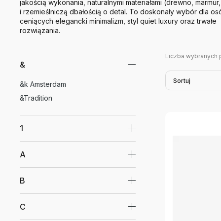
jakością wykonania, naturalnymi materiałami (drewno, marmur,
i rzemieślniczą dbałością o detal. To doskonały wybór dla os
ceniących elegancki minimalizm, styl quiet luxury oraz trwałe
rozwiązania.
Liczba wybranych 
&
Sortuj
&k Amsterdam
&Tradition
1
A
B
C