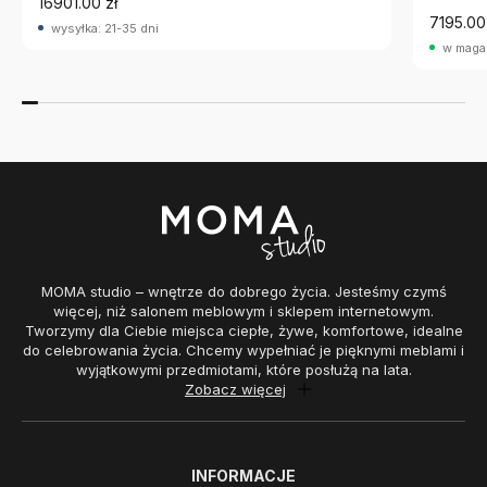
16901.00 zł
7195.00
wysyłka: 21-35 dni
w maga
MOMA studio – wnętrze do dobrego życia. Jesteśmy czymś
więcej, niż salonem meblowym i sklepem internetowym.
Tworzymy dla Ciebie miejsca ciepłe, żywe, komfortowe, idealne
do celebrowania życia. Chcemy wypełniać je pięknymi meblami i
wyjątkowymi przedmiotami, które posłużą na lata.
Zobacz więcej
INFORMACJE