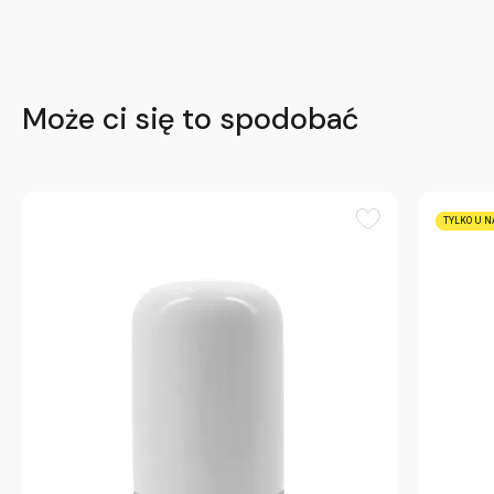
Może ci się to spodobać
TYLKO U N