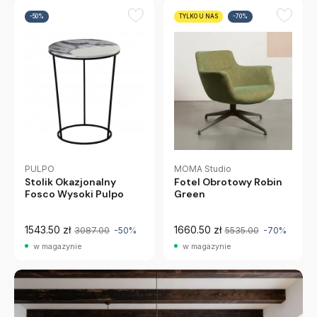
-50%
TYLKO U NAS
-70%
PULPO
MOMA Studio
Stolik Okazjonalny
Fotel Obrotowy Robin
Fosco Wysoki Pulpo
Green
1543.50 zł
1660.50 zł
3087.00
-50%
5535.00
-70%
w magazynie
w magazynie