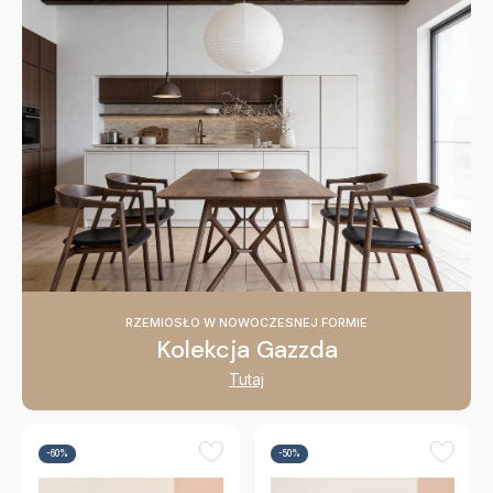
RZEMIOSŁO W NOWOCZESNEJ FORMIE
Kolekcja Gazzda
Tutaj
-60%
-50%