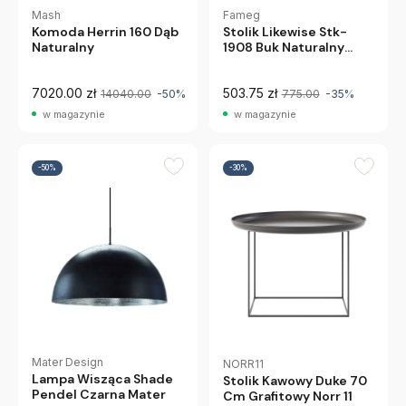
Mash
Fameg
Komoda Herrin 160 Dąb
Stolik Likewise Stk-
Naturalny
1908 Buk Naturalny
Fameg
7020.00 zł
503.75 zł
14040.00
-50%
775.00
-35%
w magazynie
w magazynie
-50%
-30%
Mater Design
NORR11
Lampa Wisząca Shade
Stolik Kawowy Duke 70
Pendel Czarna Mater
Cm Grafitowy Norr 11