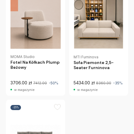
MOMA Studio
MTI Furninova
Fotel Na Kółkach Plump
Sofa Piemonte 2,5-
Beżowy
Seater Furninova
3706.00 zł
5434.00 zł
7412.00
-50%
8360.00
-35%
w magazynie
w magazynie
-25%