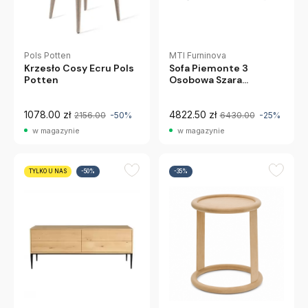
Pols Potten
MTI Furninova
Krzesło Cosy Ecru Pols
Sofa Piemonte 3
Potten
Osobowa Szara
Furninova
1078.00 zł
4822.50 zł
2156.00
-50%
6430.00
-25%
w magazynie
w magazynie
TYLKO U NAS
-50%
-35%