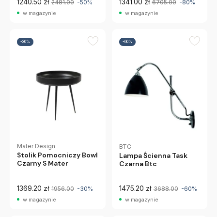
1240.50 zł
1341.00 zł
2481.00
-50%
6705.00
-80%
w magazynie
w magazynie
-30%
-60%
Mater Design
BTC
Stolik Pomocniczy Bowl
Lampa Ścienna Task
Czarny S Mater
Czarna Btc
1369.20 zł
1475.20 zł
1956.00
-30%
3688.00
-60%
w magazynie
w magazynie