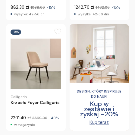
882.30 zł
1242.70 zł
1038.00
-15%
1462.00
-15%
wysyłka: 42-56 dni
wysyłka: 42-56 dni
-40%
DESIGN, KTÓRY INSPIRUJE
DO NAUKI
Calligaris
Kup w
Krzesło Foyer Calligaris
zestawie i
zyskaj -20%
2201.40 zł
3669.00
-40%
Kup teraz
w magazynie