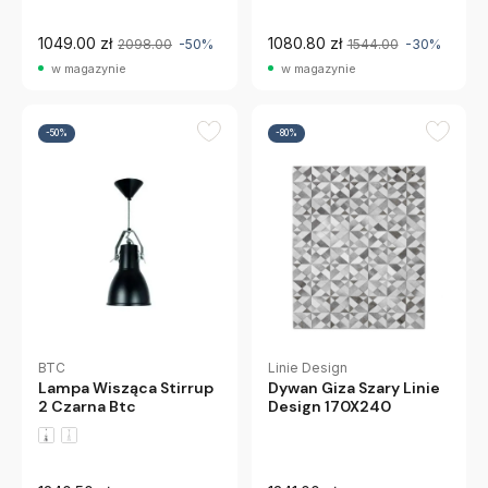
1049.00 zł
1080.80 zł
2098.00
-50%
1544.00
-30%
w magazynie
w magazynie
-50%
-80%
BTC
Linie Design
Lampa Wisząca Stirrup
Dywan Giza Szary Linie
2 Czarna Btc
Design 170X240