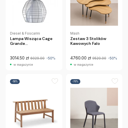
Diesel & Foscarini
Mash
Lampa Wisząca Cage
Zestaw 3 Stolików
Grande
Kawowych Falo
Diesel&Foscarini
3014.50 zł
4760.00 zł
6029.00
-50%
9520.00
-50%
w magazynie
w magazynie
-50%
-70%