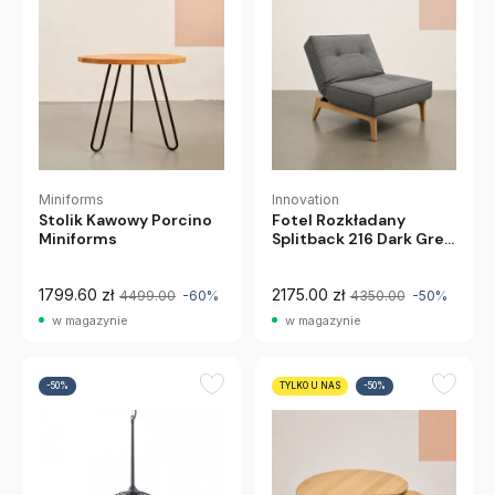
Miniforms
Innovation
Stolik Kawowy Porcino
Fotel Rozkładany
Miniforms
Splitback 216 Dark Grey
Innovation
1799.60 zł
2175.00 zł
4499.00
-60%
4350.00
-50%
w magazynie
w magazynie
-50%
TYLKO U NAS
-50%