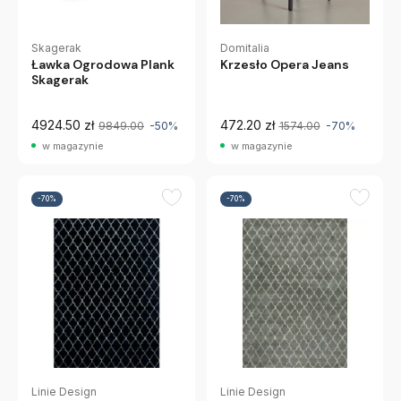
Domitalia
Skagerak
Krzesło Opera Jeans
Ławka Ogrodowa Plank
Skagerak
4924.50 zł
472.20 zł
9849.00
-50%
1574.00
-70%
w magazynie
w magazynie
-70%
-70%
Linie Design
Linie Design