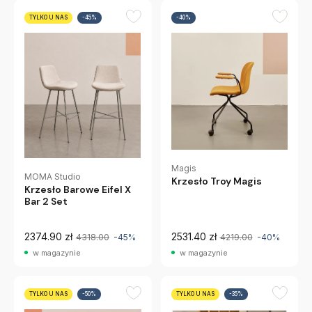
TYLKO U NAS
-45%
-40%
Magis
MOMA Studio
Krzesło Troy Magis
Krzesło Barowe Eifel X
Bar 2 Set
2374.90 zł
2531.40 zł
4318.00
-45%
4219.00
-40%
w magazynie
w magazynie
TYLKO U NAS
-50%
TYLKO U NAS
-35%