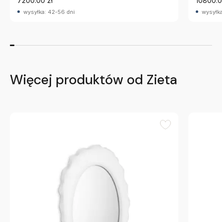
7200.00 zł
10800.0
wysyłka: 42-56 dni
wysyłka
Więcej produktów od Zieta