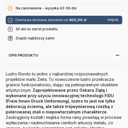
Topaz
Topaz
Rhodonite
Sapphire
Na zamówienie - wysyłka 42-56 dni
Zieta
Zieta
więcej
Darmowa dostawa standard od
400,00 zł
30 dni na zwrot produktu
Znajdź najbliższy salon
OPIS PRODUKTU
Lustro Rondo to jedno z najbardziej rozpoznawalnych
projektów marki Zieta. To nowoczesne lustro przekracza
granice funkcjonalności, stając się pełnoprawnym obiektem
artystycznym.
Zaprojektowane przez Oskara Ziętę i
wykonane przy użyciu innowacyjnej technologii FiDU
(Freie Innen Druck Umformung), lustro to jest nie tylko
dekoracją ścienną, ale także trójwymiarową rzeźbą z
polerowanej stali o niepowtarzalnym charakterze
.
Zaokrąglony kształt i miękka forma ramy powstają w procesie
wytłaczania i nadmuchiwania cienkich arkuszy metalu, co